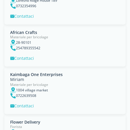
Loresho Ridge House 189
0732354996
Contattaci
African Crafts
Materiale per bricolage
28-90101
254789355542
Contattaci
Kaimbaga One Enterprises
Miriam
Materiale per bricolage
1004 village market
0722639508
Contattaci
Flower Delivery
Fiorista