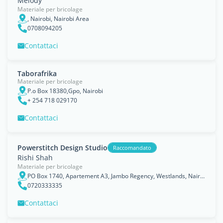
Melody
Materiale per bricolage
, Nairobi, Nairobi Area
0708094205
Contattaci
Taborafrika
Materiale per bricolage
P.o Box 18380,Gpo, Nairobi
+ 254 718 029170
Contattaci
Powerstitch Design Studio
Raccomandato
Rishi Shah
Materiale per bricolage
PO Box 1740, Apartement A3, Jambo Regency, Westlands, Nairobi
0720333335
Contattaci