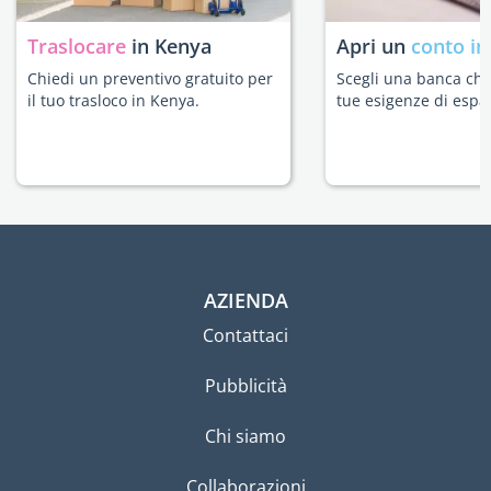
Traslocare
in Kenya
Apri un
conto in
Chiedi un preventivo gratuito per
Scegli una banca che 
il tuo trasloco in Kenya.
tue esigenze di espat
AZIENDA
Contattaci
Pubblicità
Chi siamo
Collaborazioni