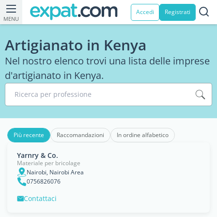
Accedi
Registrati
MENU
Artigianato in Kenya
Nel nostro elenco trovi una lista delle imprese
d'artigianato in Kenya.
Ricerca per professione
Più recente
Raccomandazioni
In ordine alfabetico
Yarnry & Co.
Materiale per bricolage
Nairobi, Nairobi Area
0756826076
Contattaci