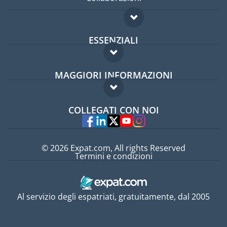
ESSENZIALI
Forum per expat
MAGGIORI INFORMAZIONI
Guida per expat
Domande frequenti
Lavori all'estero
COLLEGATI CON NOI
Esperti
© 2026 Expat.com, All rights Reserved
Termini e condizioni
Al servizio degli espatriati, gratuitamente, dal 2005