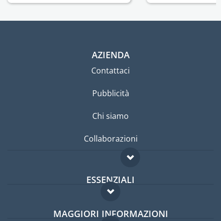
AZIENDA
Contattaci
Pubblicità
Chi siamo
Collaborazioni
ESSENZIALI
Forum per expat
MAGGIORI INFORMAZIONI
Guida per expat