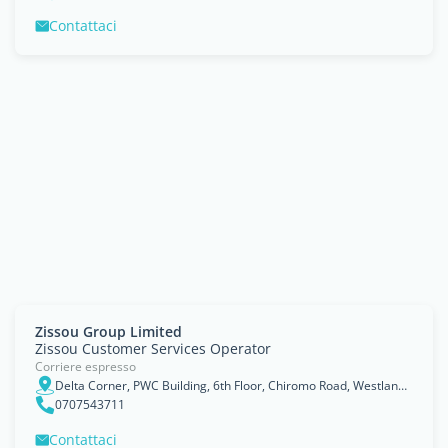
Contattaci
Zissou Group Limited
Zissou Customer Services Operator
Corriere espresso
Delta Corner, PWC Building, 6th Floor, Chiromo Road, Westlands, P O Box 8971-00100, Nairobi
0707543711
Contattaci