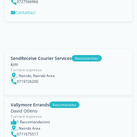
0727566966
Contattaci
SendReceive Courier Services
Raccomandato
kim
Corriere espresso
, Nairobi, Nairobi Area
0719726200
Vallymore Errands
Raccomandato
David Otieno
Corriere espresso
1 Raccomandazioni
, Nairobi Area
0711675517