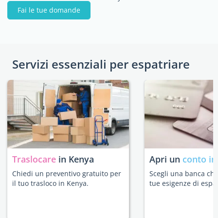
Fai le tue domande
Servizi essenziali per espatriare
Traslocare
in Kenya
Apri un
conto in
Chiedi un preventivo gratuito per
Scegli una banca che 
il tuo trasloco in Kenya.
tue esigenze di espat