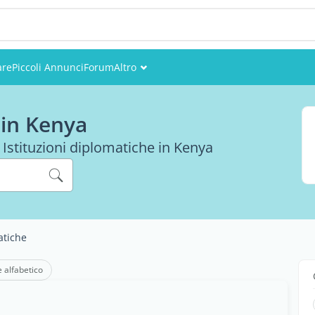
are
Piccoli Annunci
Forum
Altro
Eventi
 in Kenya
Utenti
e Istituzioni diplomatiche in Kenya
Foto
atiche
e alfabetico