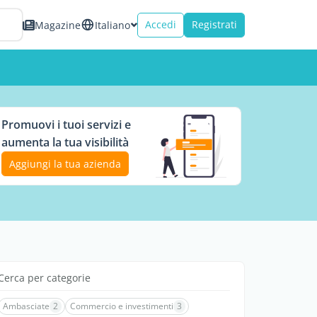
Accedi
Registrati
Magazine
Italiano
Promuovi i tuoi servizi e
aumenta la tua visibilità
Aggiungi la tua azienda
Cerca per categorie
Ambasciate
2
Commercio e investimenti
3