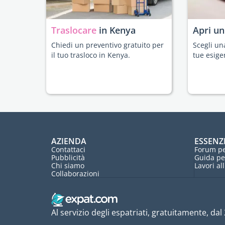
Traslocare
in Kenya
Apri u
Chiedi un preventivo gratuito per
Scegli un
il tuo trasloco in Kenya.
tue esige
AZIENDA
ESSENZ
Contattaci
Forum pe
Pubblicità
Guida pe
Chi siamo
Lavori al
Collaborazioni
Al servizio degli espatriati, gratuitamente, dal