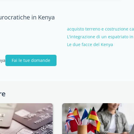
urocratiche in Kenya
acquisto terreno e costruzione c
L'integrazione di un espatriato i
Le due facce del Kenya
nya
Fai le tue domande
re