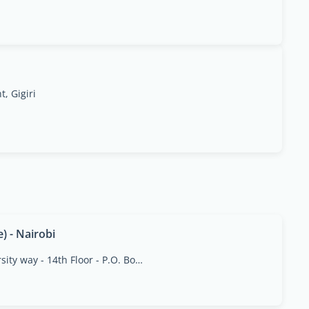
, Gigiri
 - Nairobi
Ambank House - University way - 14th Floor - P.O. Box 30374 - 00100