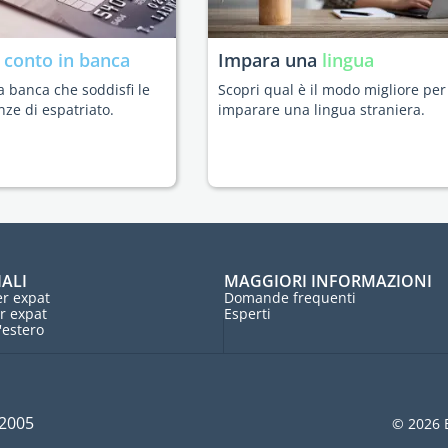
n
conto in banca
Impara una
lingua
a banca che soddisfi le
Scopri qual è il modo migliore per
nze di espatriato.
imparare una lingua straniera.
IALI
MAGGIORI INFORMAZIONI
r expat
Domande frequenti
r expat
Esperti
l'estero
 2005
© 2026 E