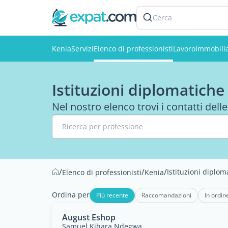
Cerca
Kenia
Servizi
Elenco di professionisti
Lavoro
Immobili
Istituzioni diplomatiche
Nel nostro elenco trovi i contatti dell
Ricerca per professione
/
/
/
Istituzioni diplom
Elenco di professionisti
Kenia
Ordina per
Più recente
Raccomandazioni
In ordin
August Eshop
Samuel Kihara Ndegwa