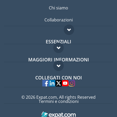
Chi siamo
Collaborazioni
ESSENZIALI
Forum per expat
MAGGIORI INFORMAZIONI
Guida per expat
Domande frequenti
Lavori all'estero
COLLEGATI CON NOI
Esperti
© 2026 Expat.com, All rights Reserved
Termini e condizioni