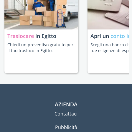
Traslocare
in Egitto
Apri un
conto in
Chiedi un preventivo gratuito per
Scegli una banca che 
il tuo trasloco in Egitto.
tue esigenze di espat
AZIENDA
Contattaci
Pubblicità