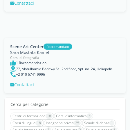
Contattaci
Scene Art Center
Raccomandato
Sara Mostafa Kamel
Corsi di fotografia
1 Raccomandazioni
77, Abdulhamid Badawy St., 2nd floor, Apt. no. 24, Heliopolis
+2 010 6741 9996
Contattaci
Cerca per categorie
Centri di formazione
18
Corsi d'informatica
3
Corsi di lingue
18
Insegnanti privati
25
Scuole di danza
1
Scuole internazionali
8
Scuole private
3
Scuole superiori
6