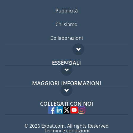
Pubblicità
Chi siamo
Collaborazioni
ESSENZIALI
Forum per expat
MAGGIORI INFORMAZIONI
Guida per expat
Domande frequenti
Lavori all'estero
COLLEGATI CON NOI
Esperti
© 2026 Expat.com, All rights Reserved
Termini e condizioni