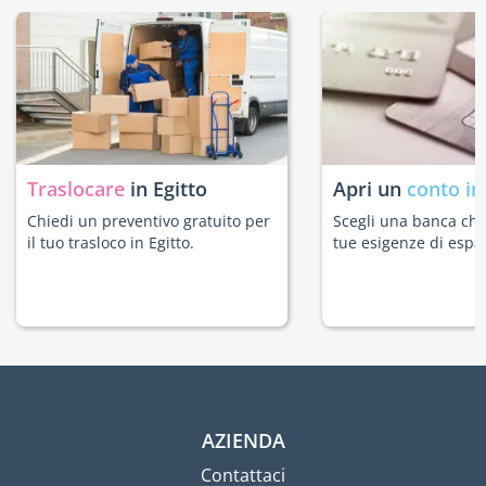
Traslocare
in Egitto
Apri un
conto in
Chiedi un preventivo gratuito per
Scegli una banca che 
il tuo trasloco in Egitto.
tue esigenze di espat
AZIENDA
Contattaci