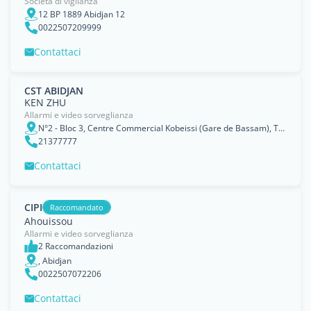
Società di vigilanza
12 BP 1889 Abidjan 12
0022507209999
Contattaci
CST ABIDJAN
KEN ZHU
Allarmi e video sorveglianza
N°2 - Bloc 3, Centre Commercial Kobeissi (Gare de Bassam), Treichville, Abidjan
21377777
Contattaci
CIPI
Raccomandato
Ahouissou
Allarmi e video sorveglianza
2 Raccomandazioni
, Abidjan
0022507072206
Contattaci