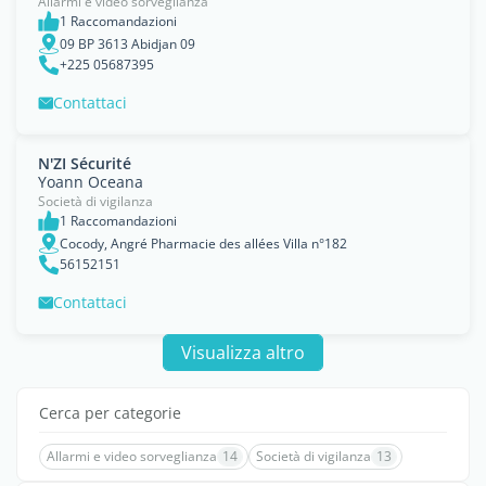
Allarmi e video sorveglianza
1 Raccomandazioni
09 BP 3613 Abidjan 09
+225 05687395
Contattaci
N'ZI Sécurité
Yoann Oceana
Società di vigilanza
1 Raccomandazioni
Cocody, Angré Pharmacie des allées Villa n°182
56152151
Contattaci
Visualizza altro
Cerca per categorie
Allarmi e video sorveglianza
14
Società di vigilanza
13