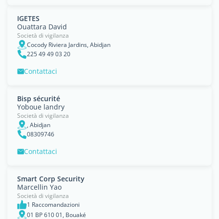
IGETES
Ouattara David
Società di vigilanza
Cocody Riviera Jardins, Abidjan
225 49 49 03 20
Contattaci
Bisp sécurité
Yoboue landry
Società di vigilanza
, Abidjan
08309746
Contattaci
Smart Corp Security
Marcellin Yao
Società di vigilanza
1 Raccomandazioni
01 BP 610 01, Bouaké