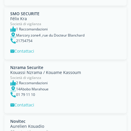
SMO SECURITE
Félix Kra
Società di vigilanza
1 Raccomandazioni
Marcory zone4 ,rue du Docteur Blanchard
21754754
Contattaci
Nzrama Securite
Kouassi Nzrama / Kouame Kassoum
Società di vigilanza
2 Raccomandazioni
14Abobo Marahoue
01 79 11 10
Contattaci
Novitec
Aurelien Kouadio