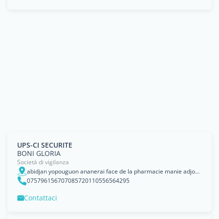
UPS-CI SECURITE
BONI GLORIA
Società di vigilanza
abidjan yopouguon ananerai face de la pharmacie manie adjoua
075796156707085720110556564295
Contattaci