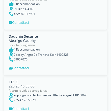
2 Raccomandazioni
09 BP 2394 09
+225 07347901
Contattaci
Dauphin Securite
Abon'go Cauphy
Società di vigilanza
4 Raccomandazioni
Cocody Angre 9e Tranche Star 1400225
09007076
Contattaci
I.TE.C
225 23 46 33 00
Allarmi e video sorveglianza
Yopougon sable, immeuble UBA 3e étage21 BP 5067
225 47 78 56 29
Contattaci