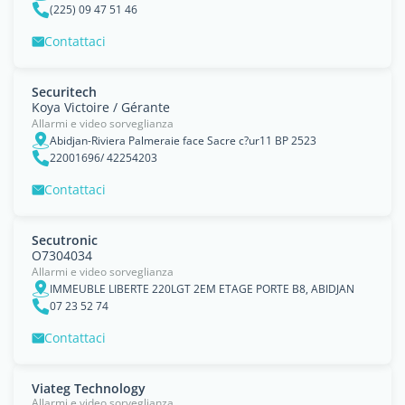
(225) 09 47 51 46
Contattaci
Securitech
Koya Victoire / Gérante
Allarmi e video sorveglianza
Abidjan-Riviera Palmeraie face Sacre c?ur11 BP 2523
22001696/ 42254203
Contattaci
Secutronic
O7304034
Allarmi e video sorveglianza
IMMEUBLE LIBERTE 220LGT 2EM ETAGE PORTE B8, ABIDJAN
07 23 52 74
Contattaci
Viateg Technology
Allarmi e video sorveglianza