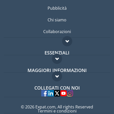
Pubblicità
Chi siamo
Collaborazioni
ESSENZIALI
Forum per expat
MAGGIORI INFORMAZIONI
Guida per expat
Domande frequenti
Lavori all'estero
COLLEGATI CON NOI
Esperti
© 2026 Expat.com, All rights Reserved
Termini e condizioni