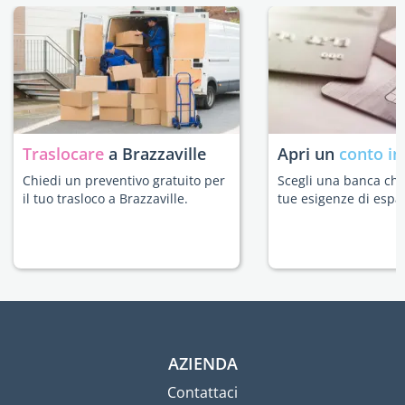
Traslocare
a Brazzaville
Apri un
conto in
Chiedi un preventivo gratuito per
Scegli una banca che 
il tuo trasloco a Brazzaville.
tue esigenze di espat
AZIENDA
Contattaci