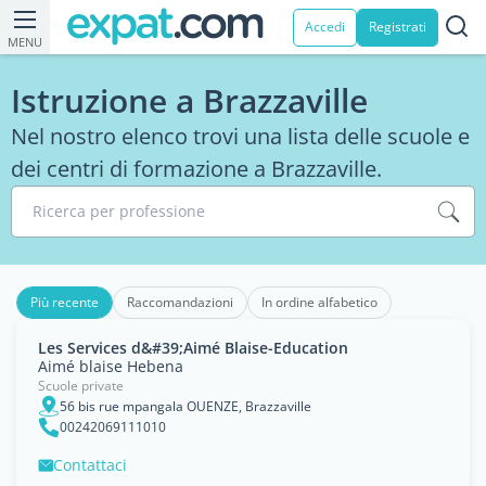
Accedi
Registrati
MENU
Istruzione a Brazzaville
Nel nostro elenco trovi una lista delle scuole e
dei centri di formazione a Brazzaville.
Ricerca per professione
Più recente
Raccomandazioni
In ordine alfabetico
Les Services d&#39;Aimé Blaise-Education
Aimé blaise Hebena
Scuole private
56 bis rue mpangala OUENZE, Brazzaville
00242069111010
Contattaci