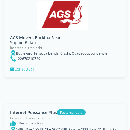
AGS Movers Burkina Faso
Sophie Bidau
Imprese di traslochi
Boulevard Tensoba Benda, Cissin, Ouagadougou, Centre
+22670210729
Contattaci
Internet Puissance Plus
Raccomandato
Provider di servizi internet
1 Raccomandazioni
1406, Rue 15640, Cité SOCOGIB, Ouaga2000, Faso 15 BP 56 Ouaga 15