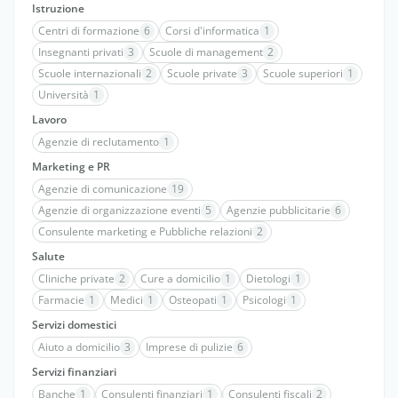
Istruzione
Centri di formazione
6
Corsi d'informatica
1
Insegnanti privati
3
Scuole di management
2
Scuole internazionali
2
Scuole private
3
Scuole superiori
1
Università
1
Lavoro
Agenzie di reclutamento
1
Marketing e PR
Agenzie di comunicazione
19
Agenzie di organizzazione eventi
5
Agenzie pubblicitarie
6
Consulente marketing e Pubbliche relazioni
2
Salute
Cliniche private
2
Cure a domicilio
1
Dietologi
1
Farmacie
1
Medici
1
Osteopati
1
Psicologi
1
Servizi domestici
Aiuto a domicilio
3
Imprese di pulizie
6
Servizi finanziari
Banche
1
Consulenti finanziari
1
Consulenti fiscali
2