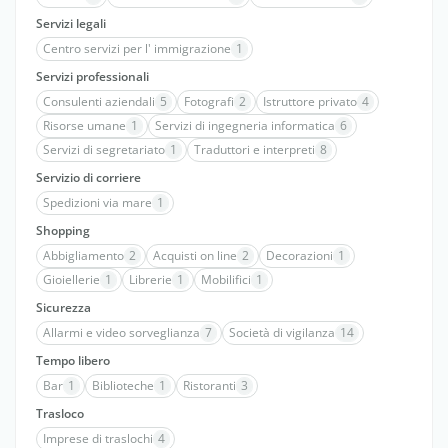
Servizi legali
Centro servizi per l' immigrazione
1
Servizi professionali
Consulenti aziendali
5
Fotografi
2
Istruttore privato
4
Risorse umane
1
Servizi di ingegneria informatica
6
Servizi di segretariato
1
Traduttori e interpreti
8
Servizio di corriere
Spedizioni via mare
1
Shopping
Abbigliamento
2
Acquisti on line
2
Decorazioni
1
Gioiellerie
1
Librerie
1
Mobilifici
1
Sicurezza
Allarmi e video sorveglianza
7
Società di vigilanza
14
Tempo libero
Bar
1
Biblioteche
1
Ristoranti
3
Trasloco
Imprese di traslochi
4