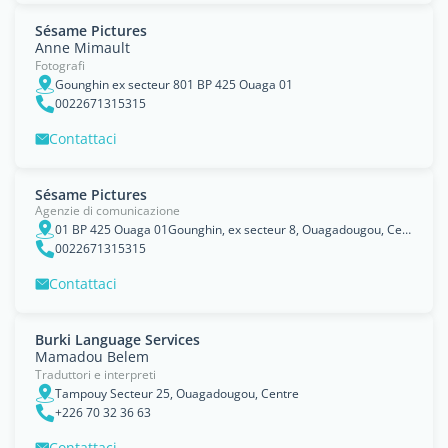
Sésame Pictures
Anne Mimault
Fotografi
Gounghin ex secteur 801 BP 425 Ouaga 01
0022671315315
Contattaci
Sésame Pictures
Agenzie di comunicazione
01 BP 425 Ouaga 01Gounghin, ex secteur 8, Ouagadougou, Centre
0022671315315
Contattaci
Burki Language Services
Mamadou Belem
Traduttori e interpreti
Tampouy Secteur 25, Ouagadougou, Centre
+226 70 32 36 63
Contattaci