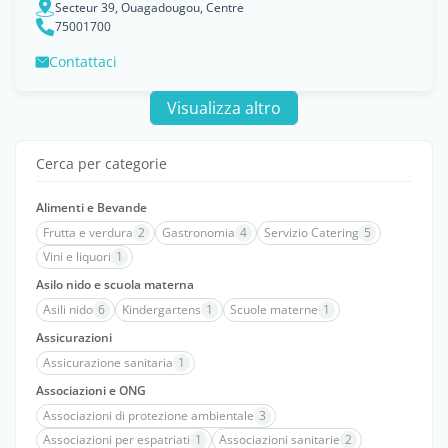
Secteur 39, Ouagadougou, Centre
75001700
Contattaci
Visualizza altro
Cerca per categorie
Alimenti e Bevande
Frutta e verdura
2
Gastronomia
4
Servizio Catering
5
Vini e liquori
1
Asilo nido e scuola materna
Asili nido
6
Kindergartens
1
Scuole materne
1
Assicurazioni
Assicurazione sanitaria
1
Associazioni e ONG
Associazioni di protezione ambientale
3
Associazioni per espatriati
1
Associazioni sanitarie
2