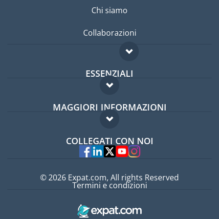
Chi siamo
Collaborazioni
ESSENZIALI
Forum per expat
MAGGIORI INFORMAZIONI
Guida per expat
Domande frequenti
Lavori all'estero
COLLEGATI CON NOI
Esperti
© 2026 Expat.com, All rights Reserved
Termini e condizioni