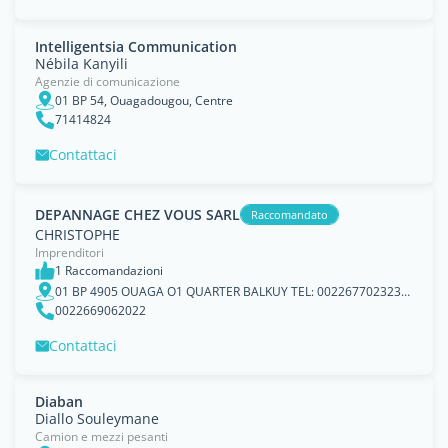
Intelligentsia Communication
Nébila Kanyili
Agenzie di comunicazione
01 BP 54, Ouagadougou, Centre
71414824
Contattaci
DEPANNAGE CHEZ VOUS SARL
Raccomandato
CHRISTOPHE
Imprenditori
1 Raccomandazioni
01 BP 4905 OUAGA O1 QUARTER BALKUY TEL: 0022677023236 / 00226 69062022, Ouagadougou, Centre
0022669062022
Contattaci
Diaban
Diallo Souleymane
Camion e mezzi pesanti