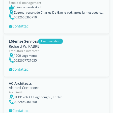
Scuole di management
1 Raccomandazioni
Zogona, venant de Charles De Gaulle bvd, après la mosquée de zogona à gauche., Ouagadougou, Centre
0022665365710
Contattaci
Lōlemse Services
Raccomandato
Richard W. KABRE
Traduttori e interpreti
1200 Logements
0022667721635
Contattaci
AC Architects
Ahmed Compaore
Architetti
01 BP 2863, Ouagadougou, Centre
0022660361200
Contattaci