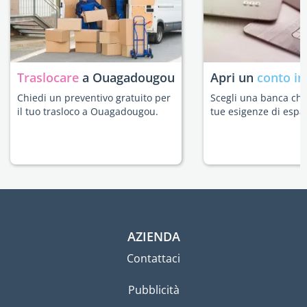
Traslocare
a Ouagadougou
Apri un
conto in
Chiedi un preventivo gratuito per
Scegli una banca che 
il tuo trasloco a Ouagadougou.
tue esigenze di espat
AZIENDA
Contattaci
Pubblicità