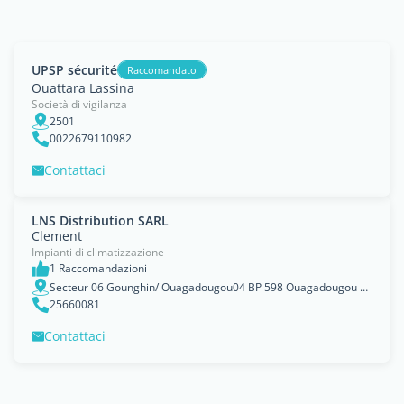
UPSP sécurité
Raccomandato
Ouattara Lassina
Società di vigilanza
2501
0022679110982
Contattaci
LNS Distribution SARL
Clement
Impianti di climatizzazione
1 Raccomandazioni
Secteur 06 Gounghin/ Ouagadougou04 BP 598 Ouagadougou 04, Centre
25660081
Contattaci