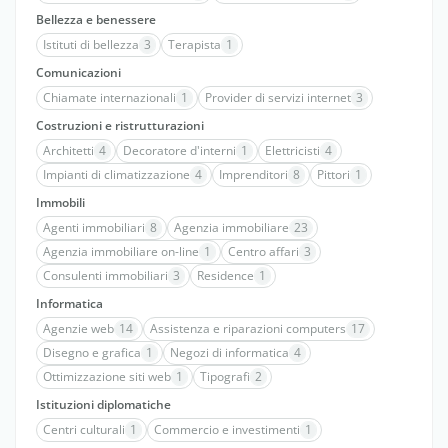
Bellezza e benessere
Istituti di bellezza
3
Terapista
1
Comunicazioni
Chiamate internazionali
1
Provider di servizi internet
3
Costruzioni e ristrutturazioni
Architetti
4
Decoratore d'interni
1
Elettricisti
4
Impianti di climatizzazione
4
Imprenditori
8
Pittori
1
Immobili
Agenti immobiliari
8
Agenzia immobiliare
23
Agenzia immobiliare on-line
1
Centro affari
3
Consulenti immobiliari
3
Residence
1
Informatica
Agenzie web
14
Assistenza e riparazioni computers
17
Disegno e grafica
1
Negozi di informatica
4
Ottimizzazione siti web
1
Tipografi
2
Istituzioni diplomatiche
Centri culturali
1
Commercio e investimenti
1