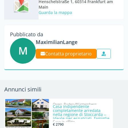
Henschelstraße 1, 60314 Frankfurt am
Main
Guarda la mappa
Pubblicato da
MaximilianLange
M
Contatta proprietario
Annunci simili
Owen, Baden-Württemberg
Casa indipendente
completamente arredata
nella regione di Stoccarda –
Ideale per espatriati, famiglie
Case in affitto
e soggiorni aziendali. Breve
€ 2790
descrizione.