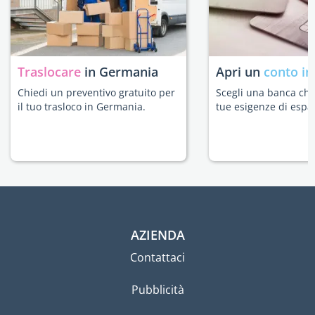
Traslocare
in Germania
Apri un
conto in
Chiedi un preventivo gratuito per
Scegli una banca che 
il tuo trasloco in Germania.
tue esigenze di espat
AZIENDA
Contattaci
Pubblicità