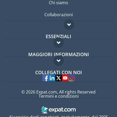
Chi siamo
Collaborazioni
ESSENZIALI
Forum per expat
MAGGIORI INFORMAZIONI
Guida per expat
Domande frequenti
Lavori all'estero
COLLEGATI CON NOI
Esperti
© 2026 Expat.com, All rights Reserved
Termini e condizioni
Al servizio degli espatriati, gratuitamente, dal 2005