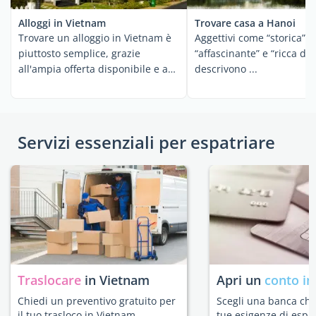
Alloggi in Vietnam
Trovare casa a Hanoi
Trovare un alloggio in Vietnam è
Aggettivi come “storica”,
piuttosto semplice, grazie
“affascinante” e “ricca di
all'ampia offerta disponibile e a
descrivono ...
una ...
Servizi essenziali per espatriare
Traslocare
in Vietnam
Apri un
conto in
Chiedi un preventivo gratuito per
Scegli una banca che 
il tuo trasloco in Vietnam.
tue esigenze di espat