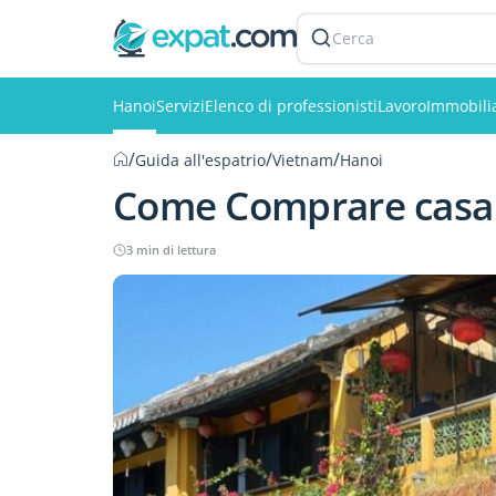
Cerca
Hanoi
Servizi
Elenco di professionisti
Lavoro
Immobili
/
/
/
Guida all'espatrio
Vietnam
Hanoi
Come Comprare casa
3 min di lettura