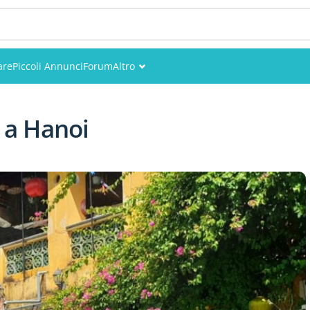
are
Piccoli Annunci
Forum
Altro
Eventi
 a Hanoi
Utenti
Foto