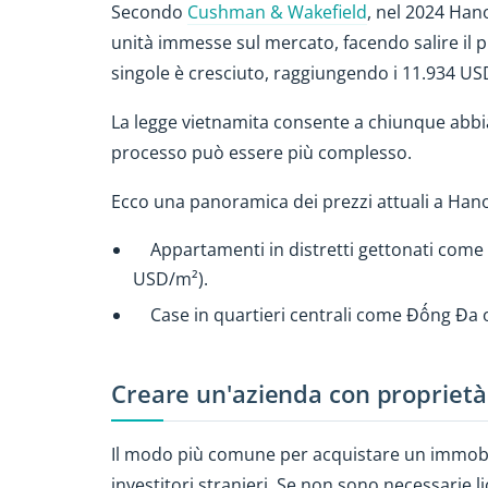
Secondo
Cushman & Wakefield
, nel 2024 Han
unità immesse sul mercato, facendo salire il 
singole è cresciuto, raggiungendo i 11.934 US
La legge vietnamita consente a chiunque abbia 
processo può essere più complesso.
Ecco una panoramica dei prezzi attuali a Hano
Appartamenti in distretti gettonati come 
USD/m²).
Case in quartieri centrali come Đống Đa 
Creare un'azienda con proprietà
Il modo più comune per acquistare un immob
investitori stranieri. Se non sono necessarie 