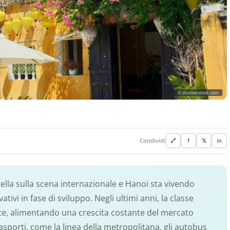
© shutterstock.com
Condividi
🔗
f
𝕏
in
lla sulla scena internazionale e Hanoi sta vivendo
ivi in fase di sviluppo. Negli ultimi anni, la classe
te, alimentando una crescita costante del mercato
asporti, come la linea della metropolitana, gli autobus