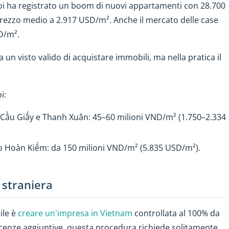
oi ha registrato un boom di nuovi appartamenti con 28.700
prezzo medio a 2.917 USD/m². Anche il mercato delle case
D/m².
un visto valido di acquistare immobili, ma nella pratica il
i:
Cầu Giấy e Thanh Xuân: 45–60 milioni VND/m² (1.750–2.334
o Hoàn Kiếm: da 150 milioni VND/m² (5.835 USD/m²).
 straniera
ile è
creare un'impresa in Vietnam
controllata al 100% da
licenze aggiuntive, questa procedura richiede solitamente