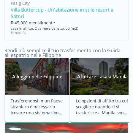
Pasig City
Villa Buttercup - Un'abitazione in stile resort a
Satori
₱ 45,000 mensilmente
casa in affitto, 2 camere da letto, 55 (m2)
3 mesi fa
Rendi più semplice il tuo trasferimento con la Guida
all'espatrio nelle Filippine
Alloggio nelle Filippine
Affittare casa a Manila
Trasferendosi in un Paese
Le opzioni di affitto tra cui
straniero è necessario
scegliere quando ci si
trovare una sistemazione.
trasferisce a Manila sono
Le Filippine offrono
molte. La maggior parte
diverse ...
degli ...