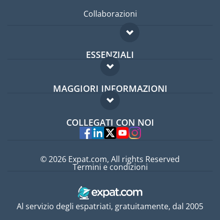
Collaborazioni
ESSENZIALI
Forum per expat
MAGGIORI INFORMAZIONI
Guida per expat
Domande frequenti
Lavori all'estero
COLLEGATI CON NOI
Esperti
© 2026 Expat.com, All rights Reserved
Termini e condizioni
Al servizio degli espatriati, gratuitamente, dal 2005