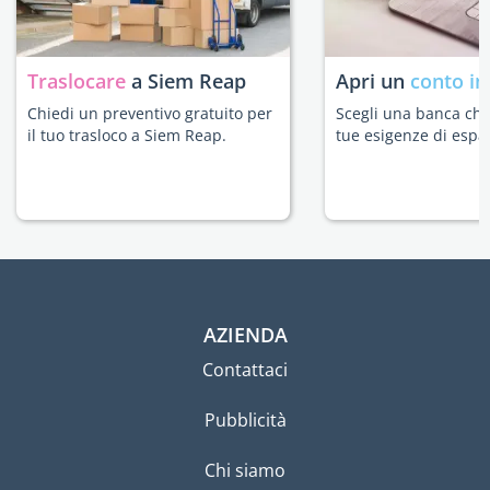
Traslocare
a Siem Reap
Apri un
conto in
Chiedi un preventivo gratuito per
Scegli una banca che 
il tuo trasloco a Siem Reap.
tue esigenze di espat
AZIENDA
Contattaci
Pubblicità
Chi siamo