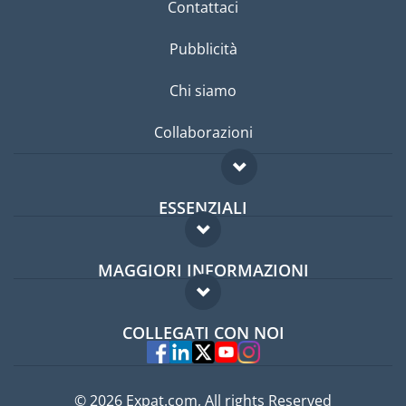
Contattaci
Pubblicità
Chi siamo
Collaborazioni
ESSENZIALI
Forum per expat
MAGGIORI INFORMAZIONI
Guida per expat
Domande frequenti
Lavori all'estero
COLLEGATI CON NOI
Esperti
© 2026 Expat.com, All rights Reserved