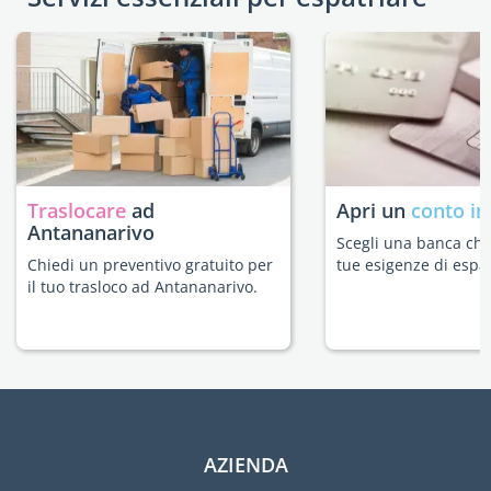
Traslocare
ad
Apri un
conto in
Antananarivo
Scegli una banca che 
Chiedi un preventivo gratuito per
tue esigenze di espat
il tuo trasloco ad Antananarivo.
AZIENDA