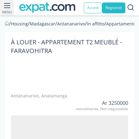
Accedi
Registrati
MENU
/
/
/
/
/
/
Housing
Madagascar
Antananarivo
In affitto
Appartamento
À LOUER - APPARTEMENT T2 MEUBLÉ -
FARAVOHITRA
Antananarivo, Analamanga
Ar 3250000
mensilmente, Non negoziabile