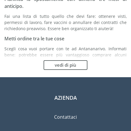
anticipo.
Fai una lista di tutto quello che devi fare: ottenere visti,
permessi di lavoro, fare vaccini o annullare dei contratti che
richiedono preavviso. Essere ben organizzato ti aiuterà!
Metti ordine tra le tue cose
Scegli cosa vuoi portare con te ad Antananarivo. Informati
bene: potrebbe essere più vantaggioso comprare alcuni
articoli in loco.
vedi di più
Scegli la compagnia di traslochi più adatta ad
organizzare il tuo trasferimento ad Antananarivo
Organismi indipendenti come la FIDI ti aiutano nella ricerca di
società di traslochi.
AZIENDA
Previeni il rischio di danni
Eliminare il rischio non è possibile quindi un'assicurazione
Contattaci
per danni materiali è altamente raccomandata.