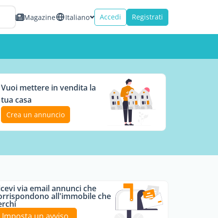
Accedi
Registrati
Magazine
Italiano
Vuoi mettere in vendita la
tua casa
Crea un annuncio
icevi via email annunci che
orrispondono all'immobile che
erchi
Imposta un avviso