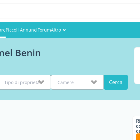
are
Piccoli Annunci
Forum
Altro
Eventi
 nel Benin
Utenti
Foto
Cerca
Tipo di proprietà
Camere
R
c
c