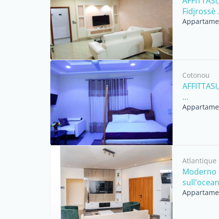
AFFITTASI,
Fidjrossè .
Appartament
Cotonou
AFFITTASI,
...
Appartament
Atlantique
Moderno a
sull'oceano
Appartament