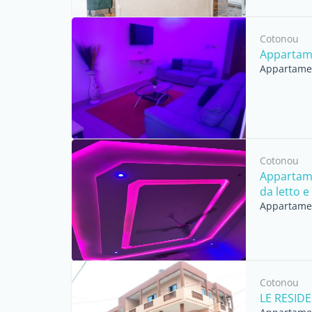
Cotonou
Appartamen
Appartament
Cotonou
Appartame
da letto e .
Appartament
Cotonou
LE RESID