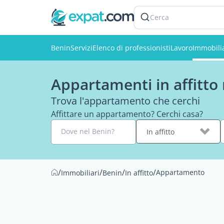
Cerca
Benin
Servizi
Elenco di professionisti
Lavoro
Immobili
Appartamenti in affitto
Trova l'appartamento che cerchi
Affittare un appartamento? Cerchi casa?
Dove nel Benin?
In affitto
/
/
/
/
Appartamento
Immobiliari
Benin
In affitto