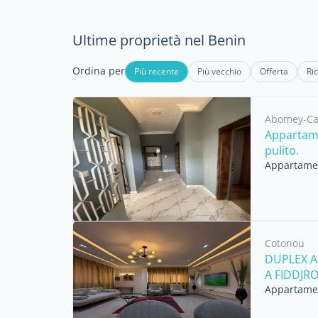
Ultime proprietà nel Benin
Ordina per
Più recente
Più vecchio
Offerta
Ri
Abomey-Ca
Appartame
pulito.
Appartament
Cotonou
DUPLEX A
A FIDDJRO
Appartament