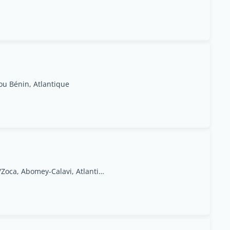
ou Bénin, Atlantique
Lot 37 Pacelle K, Fandji/Zoca, Abomey-Calavi, Atlantique