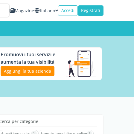
Accedi
Registrati
Magazine
Italiano
Promuovi i tuoi servizi e
aumenta la tua visibilità
Aggiungi la tua azienda
Cerca per categorie
Agenti immobiliari
5
Agenzia immobiliare on-line
1