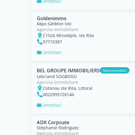
Contattaci
Goldenimmo
Akpo Gédéon loic
Agenzia immobiliare
C1526 Missekple, ste Rita
97710387
Contattaci
BEL GROUPE IMMOBILIERS
Raccomandato
Lebriand SOGBOSSI
Agenzia immobiliare
Cotonou ste Rita, Littoral
0022995726146
Contattaci
ADK Corpoate
Stéphanie Rodriguez
Agenzia immobiliare