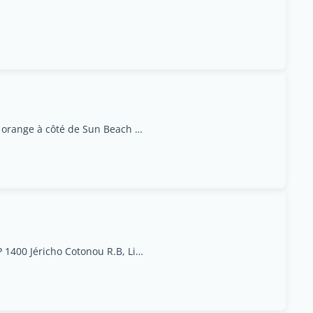
C/1769 Fidjrossè Calvaire Cotonou, Immeuble orange à côté de Sun Beach Hôtel, porte N° 3013, Littoral
AGI SARLAdresse: 03 BP 1400 Jéricho Cotonou R.B, Littoral