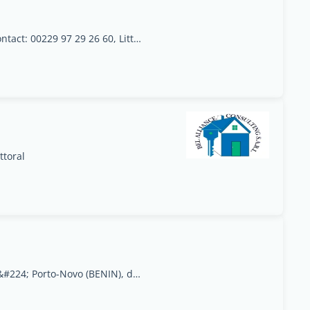
Cotonou (Bénin), Quartier: Fidjrossè AdjahaContact: 00229 97 29 26 60, Littoral
ttoral
Le cabinet CHENOA SERVICES est situ&#233; &#224; Porto-Novo (BENIN), dans la rue oppos&#233;e &#224; la mosqu&#233;e centrale de Houimey-Djaguidi, rue avant l&#233;glise catholique Xavier en allant a, Quémé