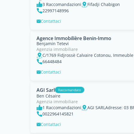
3 Raccomandazioni
Fifadji Chabigon
22997148996
Contattaci
Agence Immobilière Benin-Immo
Benjamin Tetevi
Agenzia immobiliare
66448484
Contattaci
AGI Sarl
Raccomandato
Ben Césaire
Agenzia immobiliare
1 Raccomandazioni
0022964145821
Contattaci