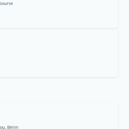
abourse
nou, Bénin