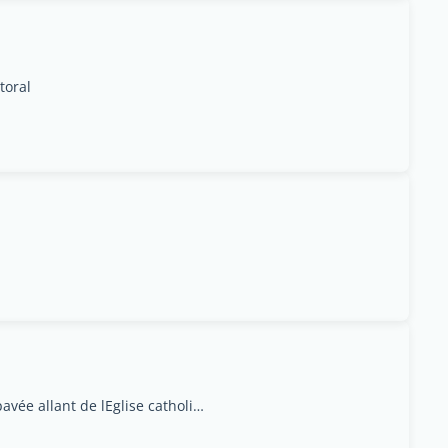
toral
immeuble '' Jésu Dégbé'' C/1504 Vedoko, rue pavée allant de lEglise catholique Ste Rita au carrefour ''La vie'' à coté de la station oryx, Cotonou