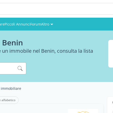
are
Piccoli Annunci
Forum
Altro
Eventi
l Benin
Utenti
e un immobile nel Benin, consulta la lista
Foto
 immobiliare
e alfabetico