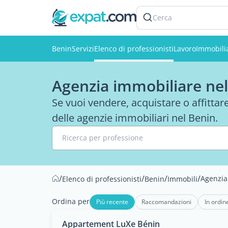
Cerca
Benin
Servizi
Elenco di professionisti
Lavoro
Immobili
Agenzia immobiliare ne
Se vuoi vendere, acquistare o affittar
delle agenzie immobiliari nel Benin.
Ricerca per professione
/
/
/
/
Agenzia
Elenco di professionisti
Benin
Immobili
Ordina per
Più recente
Raccomandazioni
In ordin
Appartement LuXe Bénin