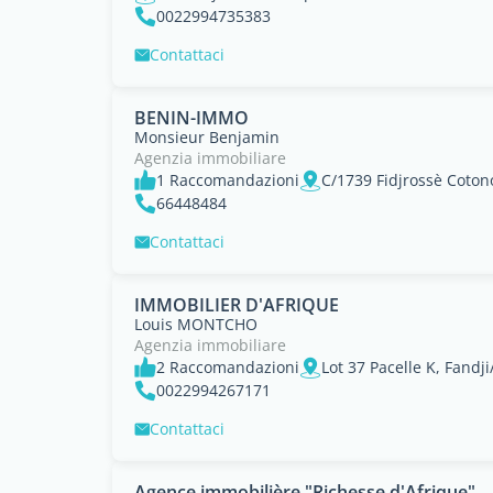
0022994735383
Contattaci
BENIN-IMMO
Monsieur Benjamin
Agenzia immobiliare
1 Raccomandazioni
C/1739 Fidjrossè Coton
66448484
Contattaci
IMMOBILIER D'AFRIQUE
Louis MONTCHO
Agenzia immobiliare
2 Raccomandazioni
0022994267171
Contattaci
Agence immobilière "Richesse d'Afrique"