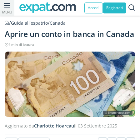
Accedi
Registrati
MENU
/
/
Guida all'espatrio
Canada
Aprire un conto in banca in Canada
4 min di lettura
© Shutterstock.com
Aggiornato da
Charlotte Hoareau
il 03 Settembre 2025