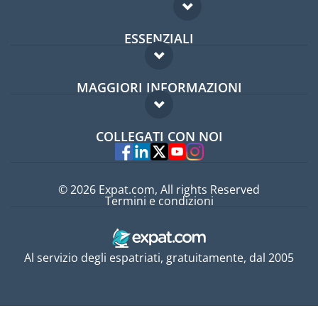
ESSENZIALI
Forum per expat
MAGGIORI INFORMAZIONI
Guida per expat
Domande frequenti
Lavori all'estero
COLLEGATI CON NOI
Esperti
© 2026 Expat.com, All rights Reserved
Termini e condizioni
Al servizio degli espatriati, gratuitamente, dal 2005