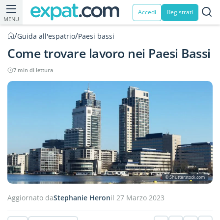
Accedi
Registrati
MENU
/
/
Guida all'espatrio
Paesi bassi
Come trovare lavoro nei Paesi Bassi
7 min di lettura
© Shutterstock.com
Aggiornato da
Stephanie Heron
il 27 Marzo 2023