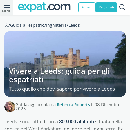
Accedi
Registrati
MENU
/
/
/
Guida all'espatrio
Inghilterra
Leeds
Vivere a Leeds: guida per gli
espatriati
Tutto quello che devi sapere per vivere a Leeds
Guida aggiornata da
Rebecca Roberts
il 08 Dicembre
2025
Leeds è una città di circa
809.000 abitanti
situata nella
contea del West Yorkshire, nel nord dell'Inghilterra. Ex