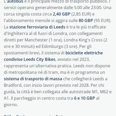
L'
autobus
è il principale mezzo di trasporto pubblico. I
servizi operano generalmente dalle 5:00 alle 23:00. Una
corsa singola costa circa
2,40 GBP
(2,85 EUR) e
l'abbonamento mensile si aggira sulle
80 GBP
(95 EUR).
La
stazione ferroviaria di Leeds
è tra le più trafficate
d'Inghilterra al di fuori di Londra, con collegamenti
diretti per Manchester (1 ora), Londra King's Cross (2
ore e 30 minuti) ed Edimburgo (3 ore). Per gli
spostamenti brevi, il sistema di
biciclette elettriche
condivise Leeds City Bikes
, avviato nel 2023,
rappresenta un'alternativa pratica. Leeds non dispone
di metropolitana né di tram, ma è in programma un
sistema di trasporto di massa
che collegherà Leeds a
Bradford, con inizio lavori previsto nel 2028. Per chi
guida, la città è ben collegata alle autostrade M1, M62 e
A1. Il parcheggio in centro costa tra
6 e 10 GBP
al
giorno.