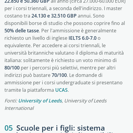
22.850 e 50.360 GBP
all'anno (circa 27.000-60.000 EUR)
per i corsi triennali, a seconda dell'indirizzo. I master
costano tra
24.130 e 32.510 GBP
annui. Sono
disponibili borse di studio che possono coprire fino al
50% delle tasse
. Per l'ammissione è generalmente
richiesto un livello di inglese
IELTS 6.0-7.0
o
equivalente. Per accedere ai corsi triennali, le
università britanniche valutano il diploma di maturità
italiana: solitamente è richiesto un voto minimo di
80/100
per i percorsi più selettivi, mentre per altri
indirizzi può bastare
70/100
. Le domande di
ammissione per i corsi undergraduate si presentano
tramite la piattaforma
UCAS
.
Fonti:
University of Leeds
, University of Leeds
International
05
Scuole per i figli: sistema