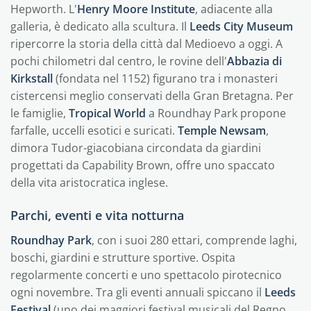
Hepworth. L'
Henry Moore Institute
, adiacente alla
galleria, è dedicato alla scultura. Il
Leeds City Museum
ripercorre la storia della città dal Medioevo a oggi. A
pochi chilometri dal centro, le rovine dell'
Abbazia di
Kirkstall
(fondata nel 1152) figurano tra i monasteri
cistercensi meglio conservati della Gran Bretagna. Per
le famiglie,
Tropical World
a Roundhay Park propone
farfalle, uccelli esotici e suricati.
Temple Newsam
,
dimora Tudor-giacobiana circondata da giardini
progettati da Capability Brown, offre uno spaccato
della vita aristocratica inglese.
Parchi, eventi e vita notturna
Roundhay Park
, con i suoi 280 ettari, comprende laghi,
boschi, giardini e strutture sportive. Ospita
regolarmente concerti e uno spettacolo pirotecnico
ogni novembre. Tra gli eventi annuali spiccano il
Leeds
Festival
(uno dei maggiori festival musicali del Regno