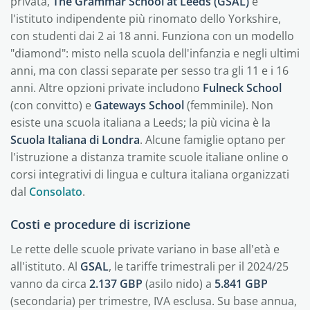
privata,
The Grammar School at Leeds (GSAL)
è
l'istituto indipendente più rinomato dello Yorkshire,
con studenti dai 2 ai 18 anni. Funziona con un modello
"diamond": misto nella scuola dell'infanzia e negli ultimi
anni, ma con classi separate per sesso tra gli 11 e i 16
anni. Altre opzioni private includono
Fulneck School
(con convitto) e
Gateways School
(femminile). Non
esiste una scuola italiana a Leeds; la più vicina è la
Scuola Italiana di Londra
. Alcune famiglie optano per
l'istruzione a distanza tramite scuole italiane online o
corsi integrativi di lingua e cultura italiana organizzati
dal
Consolato
.
Costi e procedure di iscrizione
Le rette delle scuole private variano in base all'età e
all'istituto. Al
GSAL
, le tariffe trimestrali per il 2024/25
vanno da circa
2.137 GBP
(asilo nido) a
5.841 GBP
(secondaria) per trimestre, IVA esclusa. Su base annua,