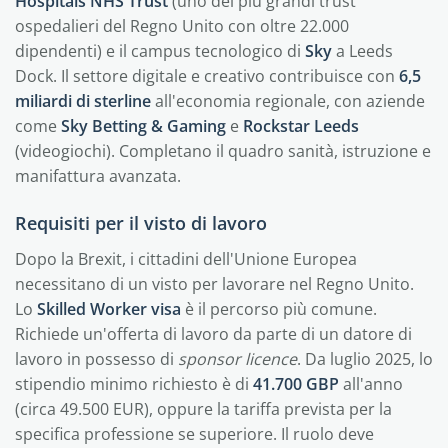
Hospitals NHS Trust
(uno dei più grandi trust
ospedalieri del Regno Unito con oltre 22.000
dipendenti) e il campus tecnologico di
Sky
a Leeds
Dock. Il settore digitale e creativo contribuisce con
6,5
miliardi di sterline
all'economia regionale, con aziende
come
Sky Betting & Gaming
e
Rockstar Leeds
(videogiochi). Completano il quadro sanità, istruzione e
manifattura avanzata.
Requisiti per il visto di lavoro
Dopo la Brexit, i cittadini dell'Unione Europea
necessitano di un visto per lavorare nel Regno Unito.
Lo
Skilled Worker visa
è il percorso più comune.
Richiede un'offerta di lavoro da parte di un datore di
lavoro in possesso di
sponsor licence
. Da luglio 2025, lo
stipendio minimo richiesto è di
41.700 GBP
all'anno
(circa 49.500 EUR), oppure la tariffa prevista per la
specifica professione se superiore. Il ruolo deve