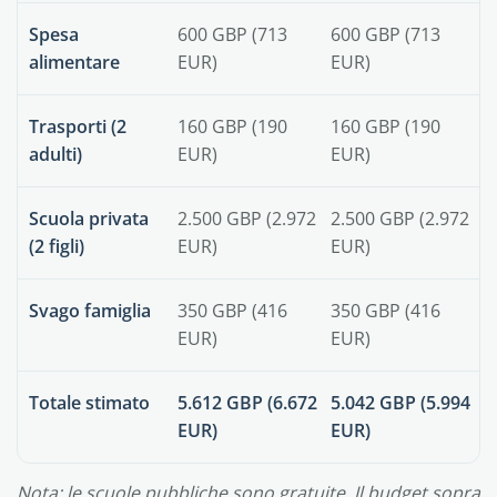
Spesa
600 GBP (713
600 GBP (713
alimentare
EUR)
EUR)
Trasporti (2
160 GBP (190
160 GBP (190
adulti)
EUR)
EUR)
Scuola privata
2.500 GBP (2.972
2.500 GBP (2.972
(2 figli)
EUR)
EUR)
Svago famiglia
350 GBP (416
350 GBP (416
EUR)
EUR)
Totale stimato
5.612 GBP (6.672
5.042 GBP (5.994
EUR)
EUR)
Nota: le scuole pubbliche sono gratuite. Il budget sopra