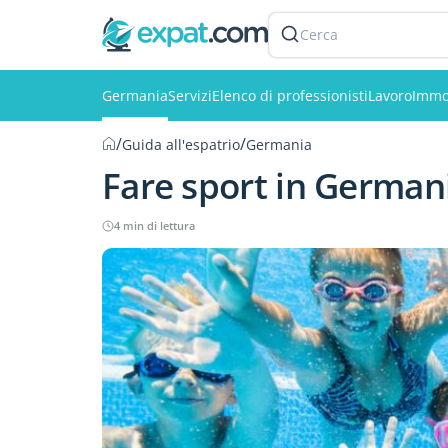
Cerca
Germania
Servizi
Elenco di professionisti
Lavoro
Immo
/
/
Guida all'espatrio
Germania
Fare sport in German
4 min di lettura