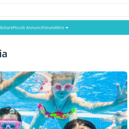
biliare
Piccoli Annunci
Forum
Altro
Eventi
ia
Utenti
Foto