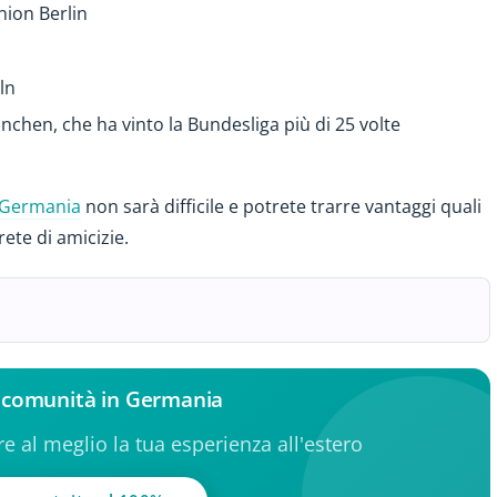
Union Berlin
öln
chen, che ha vinto la Bundesliga più di 25 volte
n Germania
non sarà difficile e potrete trarre vantaggi quali
rete di amicizie.
la comunità in Germania
ere al meglio la tua esperienza all'estero