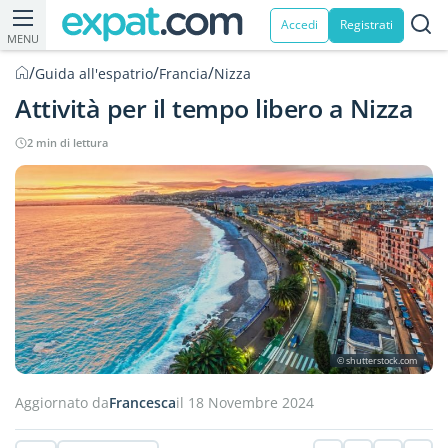
Accedi
Registrati
MENU
/
/
/
Guida all'espatrio
Francia
Nizza
Attività per il tempo libero a Nizza
2 min di lettura
© shutterstock.com
Aggiornato da
Francesca
il 18 Novembre 2024