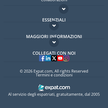
ESSENZIALI
Forum per expat
MAGGIORI INFORMAZIONI
Guida per expat
Domande frequenti
Lavori all'estero
COLLEGATI CON NOI
Esperti
© 2026 Expat.com, All rights Reserved
Termini e condizioni
Al servizio degli espatriati, gratuitamente, dal 2005