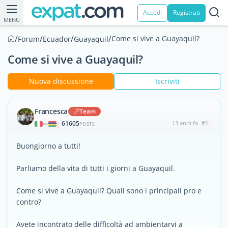
Accedi
Registrati
MENU
/
/
/
/
Come si vive a Guayaquil?
Forum
Ecuador
Guayaquil
Come si vive a Guayaquil?
Nuova discussione
Iscriviti
Francesca
Team
61605
13 anni fa
#1
|
POSTS
Buongiorno a tutti!
Parliamo della vita di tutti i giorni a Guayaquil.
Come si vive a Guayaquil? Quali sono i principali pro e
contro?
Avete incontrato delle difficoltà ad ambientarvi a