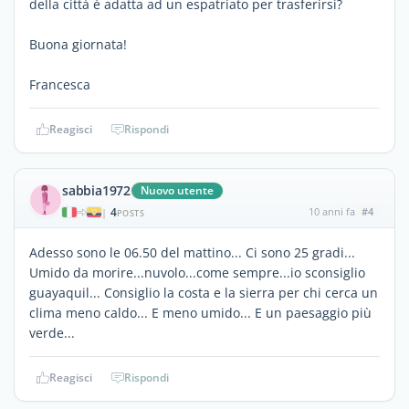
della città è adatta ad un espatriato per trasferirsi?
Buona giornata!
Francesca
Reagisci
Rispondi
sabbia1972
Nuovo utente
4
10 anni fa
#4
|
POSTS
Adesso sono le 06.50 del mattino... Ci sono 25 gradi...
Umido da morire...nuvolo...come sempre...io sconsiglio
guayaquil... Consiglio la costa e la sierra per chi cerca un
clima meno caldo... E meno umido... E un paesaggio più
verde...
Reagisci
Rispondi