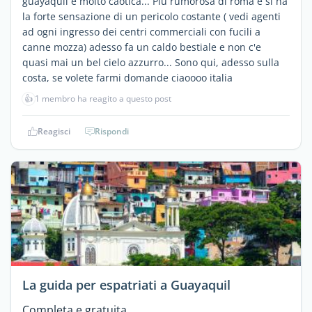
guayaquil é molto caotica... Più rumorosa di roma e si ha
la forte sensazione di un pericolo costante ( vedi agenti
ad ogni ingresso dei centri commerciali con fucili a
canne mozza) adesso fa un caldo bestiale e non c'e
quasi mai un bel cielo azzurro... Sono qui, adesso sulla
costa, se volete farmi domande ciaoooo italia
👍
1 membro ha reagito a questo post
Reagisci
Rispondi
La guida per espatriati a Guayaquil
Completa e gratuita