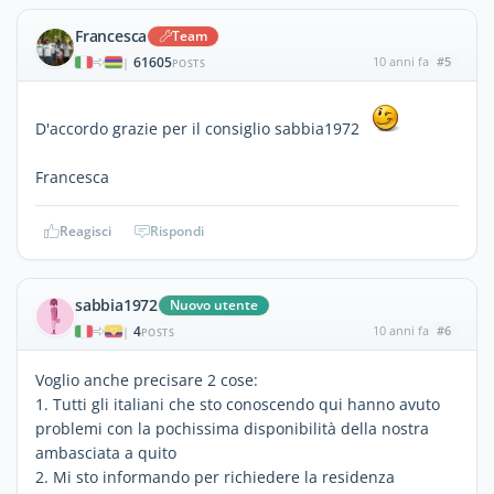
Francesca
Team
61605
10 anni fa
#5
|
POSTS
D'accordo grazie per il consiglio sabbia1972
Francesca
Reagisci
Rispondi
sabbia1972
Nuovo utente
4
10 anni fa
#6
|
POSTS
Voglio anche precisare 2 cose:
1. Tutti gli italiani che sto conoscendo qui hanno avuto
problemi con la pochissima disponibilità della nostra
ambasciata a quito
2. Mi sto informando per richiedere la residenza