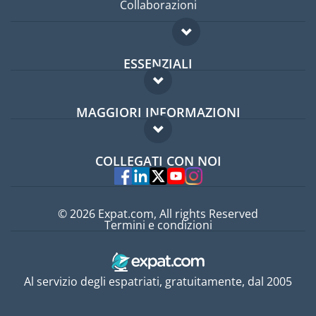
Collaborazioni
ESSENZIALI
Forum per expat
MAGGIORI INFORMAZIONI
Guida per expat
Domande frequenti
Lavori all'estero
COLLEGATI CON NOI
Esperti
© 2026 Expat.com, All rights Reserved
Termini e condizioni
Al servizio degli espatriati, gratuitamente, dal 2005