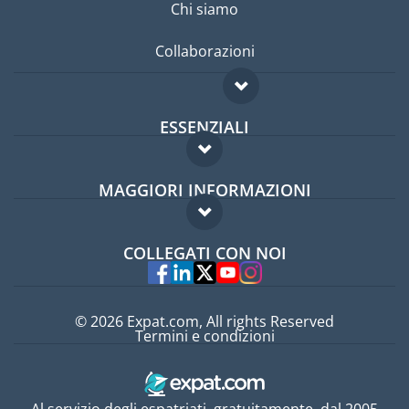
Chi siamo
Collaborazioni
ESSENZIALI
Forum per expat
MAGGIORI INFORMAZIONI
Guida per expat
Domande frequenti
Lavori all'estero
COLLEGATI CON NOI
Esperti
© 2026 Expat.com, All rights Reserved
Termini e condizioni
Al servizio degli espatriati, gratuitamente, dal 2005