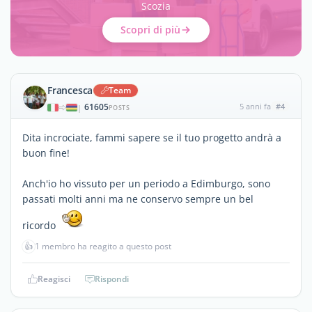
Scozia
Scopri di più
Francesca
Team
61605
5 anni fa
#4
|
POSTS
Dita incrociate, fammi sapere se il tuo progetto andrà a
buon fine!
Anch'io ho vissuto per un periodo a Edimburgo, sono
passati molti anni ma ne conservo sempre un bel
ricordo
👍
1 membro ha reagito a questo post
Reagisci
Rispondi