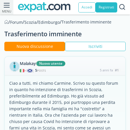
Accedi
Registrati
MENU
/
/
/
/
Trasferimento imminente
Forum
Scozia
Edimburgo
Trasferimento imminente
Nuova discussione
Iscriviti
Malakay
Nuovo utente
5
5 anni fa
#1
|
POSTS
Ciao a tutti, mi chiamo Carmine. Scrivo su questo forum
in quanto ho intenzione di trasferirmi in Scozia,
preferibilmente ad Edimburgo. Ho già vissuto ad
Edimburgo durante il 2015, poi purtroppo una perdita
importante nella mia famiglia mi ha "costretto" a
rientrare in Italia. Ora che l'azienda per cui lavoro ha
chiuso per causa Covid ho intenzione di riprovare a
farmi una vita in Scozia, mi sento come se avessi un