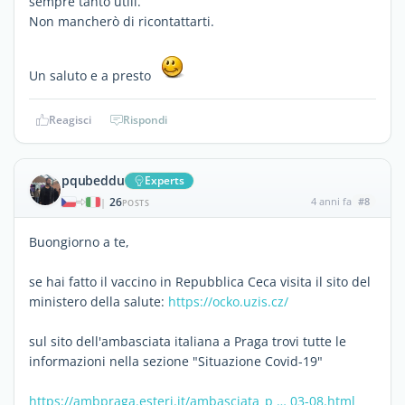
sempre tanto utili.
Non mancherò di ricontattarti.
Un saluto e a presto
Reagisci
Rispondi
pqubeddu
Experts
26
4 anni fa
#8
|
POSTS
Buongiorno a te,
se hai fatto il vaccino in Repubblica Ceca visita il sito del
ministero della salute:
https://ocko.uzis.cz/
sul sito dell'ambasciata italiana a Praga trovi tutte le
informazioni nella sezione "Situazione Covid-19"
https://ambpraga.esteri.it/ambasciata_p … 03-08.html