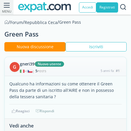
Accedi
Registrati
MENU
/
/
/
Green Pass
Forum
Repubblica Ceca
Green Pass
Nuova discussione
Iscriviti
gneri39
Nuovo utente
G
5
5 anni fa
#1
|
POSTS
Qualcuno ha informazioni su come ottenere il Green
Pass da parte di un iscritto all'AIRE e non in possesso
della tessera sanitaria ?
Reagisci
Rispondi
Vedi anche