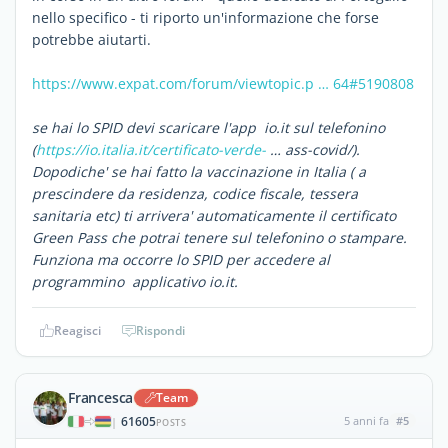
nello specifico - ti riporto un'informazione che forse
potrebbe aiutarti.
https://www.expat.com/forum/viewtopic.p … 64#5190808
se hai lo SPID devi scaricare l'app io.it sul telefonino
(
https://io.italia.it/certificato-verde-
… ass-covid/).
Dopodiche' se hai fatto la vaccinazione in Italia ( a
prescindere da residenza, codice fiscale, tessera
sanitaria etc) ti arrivera' automaticamente il certificato
Green Pass che potrai tenere sul telefonino o stampare.
Funziona ma occorre lo SPID per accedere al
programmino applicativo io.it.
Reagisci
Rispondi
Francesca
Team
61605
5 anni fa
#5
|
POSTS