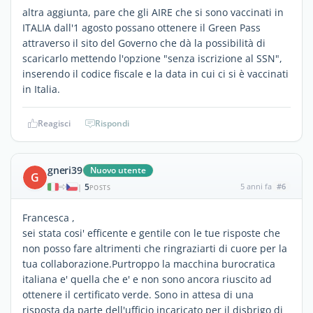
altra aggiunta, pare che gli AIRE che si sono vaccinati in
ITALIA dall'1 agosto possano ottenere il Green Pass
attraverso il sito del Governo che dà la possibilità di
scaricarlo mettendo l'opzione "senza iscrizione al SSN",
inserendo il codice fiscale e la data in cui ci si è vaccinati
in Italia.
Reagisci
Rispondi
gneri39
Nuovo utente
G
5
5 anni fa
#6
|
POSTS
Francesca ,
sei stata cosi' efficente e gentile con le tue risposte che
non posso fare altrimenti che ringraziarti di cuore per la
tua collaborazione.Purtroppo la macchina burocratica
italiana e' quella che e' e non sono ancora riuscito ad
ottenere il certificato verde. Sono in attesa di una
risposta da parte dell'ufficio incaricato per il disbrigo di