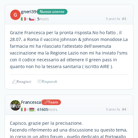
gneri39
Nuovo utente
G
5
5 anni fa
#3
|
POSTS
Grazie Francesca per la pronta risposta.No ho fatto , il
28.07, a Roma il vaccino Johnson & Johnson monodose.La
farmacia mi ha rilasciato l'attestato dell'avvenuta
vaccinazione ma la Regione Lazio non mi ha inviato l'sms
con il codice necessario ad ottenere il green pass in
quanto non ho la tessera sanitaria ( iscritto AIRE ).
Reagisci
Rispondi
Francesca
Team
61605
5 anni fa
#4
|
POSTS
Capisco, grazie per la precisazione.
Facendo riferimento ad una discussione su questo tema,
in corso in un altro forum - quello dedicato al Portogallo