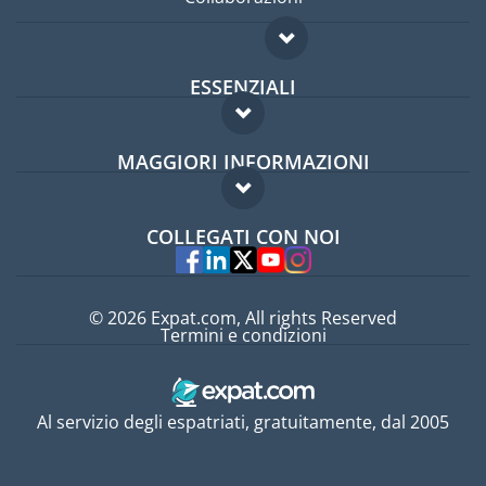
ESSENZIALI
Forum per expat
MAGGIORI INFORMAZIONI
Guida per expat
Domande frequenti
Lavori all'estero
COLLEGATI CON NOI
Esperti
© 2026 Expat.com, All rights Reserved
Termini e condizioni
Al servizio degli espatriati, gratuitamente, dal 2005