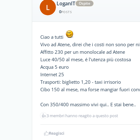
LoganIT
Ospite
L
0
POSTS
Ciao a tutti
Vivo ad Atene, direi che i costi non sono per ni
Affitto 230 per un monolocale ad Atene
Luce 40/50 al mese, é l'utenza più costosa
Acqua 5 euro
Internet 25
Trasporti: biglietto 1,20 - taxi irrisorio
Cibo 150 al mese, ma forse mangiar fuori convi
Con 350/400 massimo vivi qui.. E stai bene..
👍
3 membri hanno reagito a questo post
Reagisci