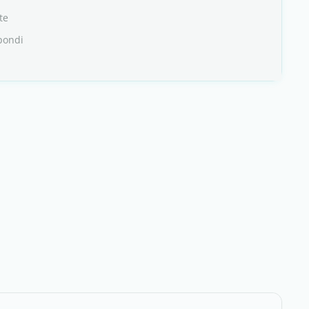
te
pondi