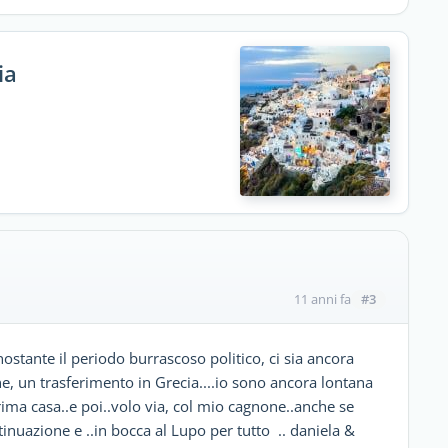
ia
#3
11 anni fa
nostante il periodo burrascoso politico, ci sia ancora
, un trasferimento in Grecia....io sono ancora lontana
ima casa..e poi..volo via, col mio cagnone..anche se
inuazione e ..in bocca al Lupo per tutto .. daniela &