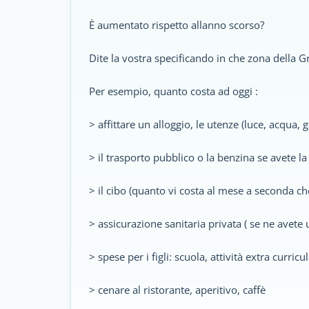
È aumentato rispetto allanno scorso?
Dite la vostra specificando in che zona della Gr
Per esempio, quanto costa ad oggi :
> affittare un alloggio, le utenze (luce, acqua, ga
> il trasporto pubblico o la benzina se avete l
> il cibo (quanto vi costa al mese a seconda che
> assicurazione sanitaria privata ( se ne avete 
> spese per i figli: scuola, attività extra curricul
> cenare al ristorante, aperitivo, caffè