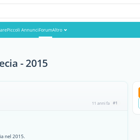
are
Piccoli Annunci
Forum
Altro
Eventi
Utenti
ecia - 2015
Foto
#1
11 anni fa
cia nel 2015.