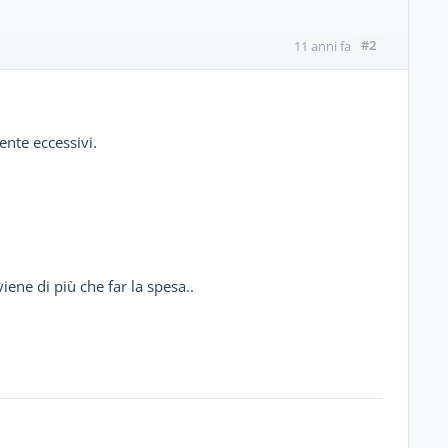
#2
11 anni fa
ente eccessivi.
ene di più che far la spesa..