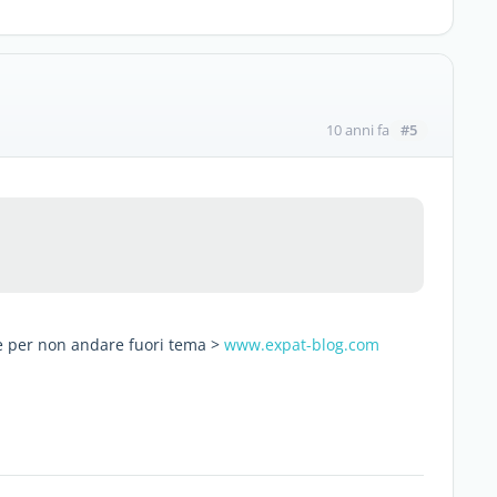
#5
10 anni fa
e per non andare fuori tema >
www.expat-blog.com