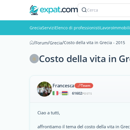
Cerca
Grecia
Servizi
Elenco di professionisti
Lavoro
Immobili
/
/
/
Costo della vita in Grecia - 2015
Forum
Grecia
Costo della vita in Gr
Francesca
Team
61602
|
POSTS
Ciao a tutti,
affrontiamo il tema del costo della vita in Gre