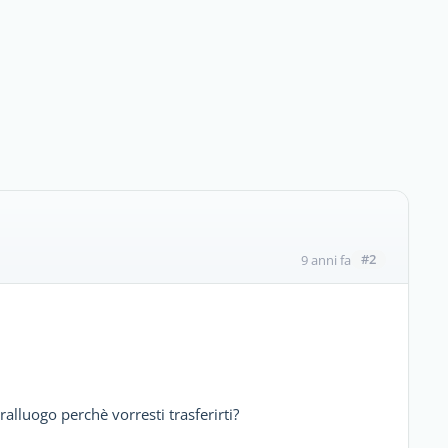
#2
9 anni fa
ralluogo perchè vorresti trasferirti?