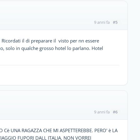
#5
9 anni fa
 Ricordati il di preparare il visto per nn essere
o, solo in qualche grosso hotel lo parlano. Hotel
#6
9 anni fa
 ALTRO Cè UNA RAGAZZA CHE MI ASPETTEREBBE. PERO' è LA
VIAGGIO FUPORI DALL ITALIA. NON VORREI