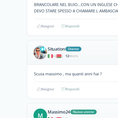
BRANCOLARE NEL BUIO...CON UN INGLESE CHE
DEVO STARE SPESSO A CHIAMARE L AMBASCIA
Reagisci
Rispondi
Situation
Utente
12
|
POSTS
Scusa massimo , ma quanti anni hai ?
Reagisci
Rispondi
Massimo24
Nuovo utente
M