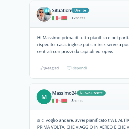
Situation
Utente
12
|
POSTS
Hi Massimo prima.di tutto pianifica e poi parti.
rispedito casa, inglese poi s.minsk serve a poc
centrali con prezzi da capitali europee.
Reagisci
Rispondi
Massimo24
Nuovo utente
M
8
|
POSTS
si ci voglio andare, avrei pianificato trA L
PRIMA VOLTA, CHE VIAGGIO IN AEREO E CHE 