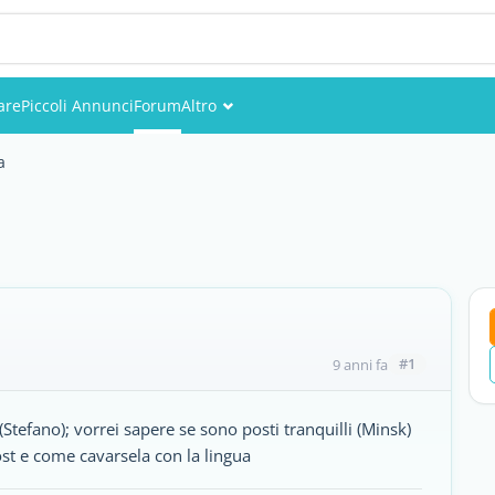
are
Piccoli Annunci
Forum
Altro
Eventi
a
Utenti
a
Foto
#1
9 anni fa
 (Stefano); vorrei sapere se sono posti tranquilli (Minsk)
ost e come cavarsela con la lingua