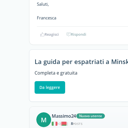
Saluti,
Francesca
Reagisci
Rispondi
La guida per espatriati a Mins
Completa e gratuita
Da leggere
Massimo24
Nuovo utente
M
8
|
POSTS