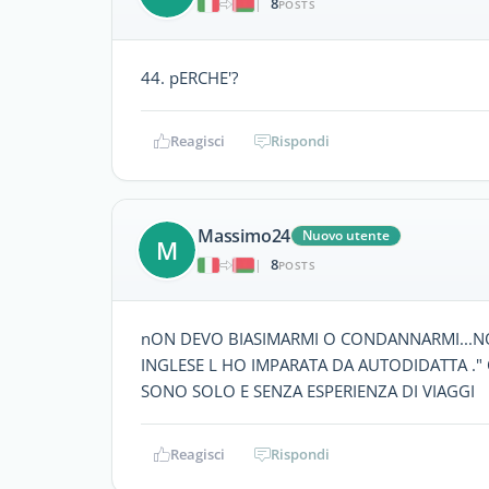
8
|
POSTS
44. pERCHE'?
Reagisci
Rispondi
Massimo24
Nuovo utente
M
8
|
POSTS
nON DEVO BIASIMARMI O CONDANNARMI...NO
INGLESE L HO IMPARATA DA AUTODIDATTA .
SONO SOLO E SENZA ESPERIENZA DI VIAGGI
Reagisci
Rispondi