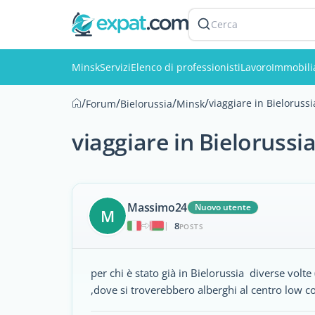
Cerca
Minsk
Servizi
Elenco di professionisti
Lavoro
Immobili
/
/
/
/
viaggiare in Bielorussi
Forum
Bielorussia
Minsk
viaggiare in Bielorussi
Massimo24
Nuovo utente
M
8
|
POSTS
per chi è stato già in Bielorussia diverse volte
,dove si troverebbero alberghi al centro low c