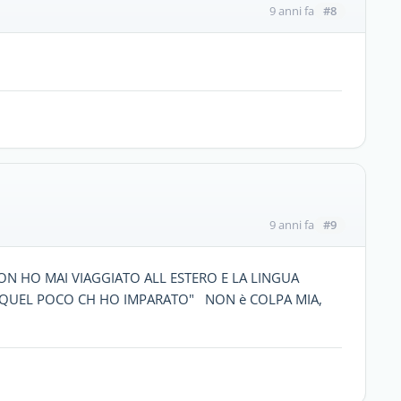
#8
9 anni fa
#9
9 anni fa
N HO MAI VIAGGIATO ALL ESTERO E LA LINGUA
" QUEL POCO CH HO IMPARATO" NON è COLPA MIA,