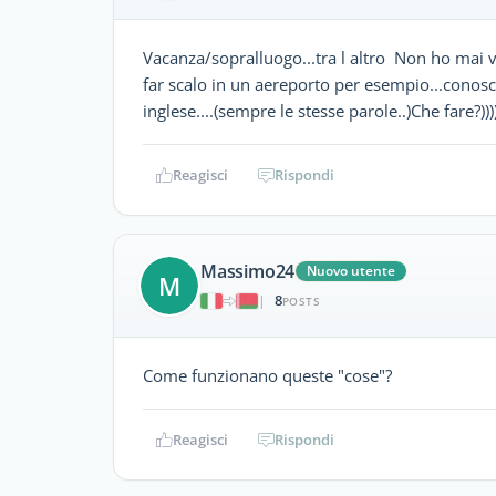
Vacanza/sopralluogo...tra l altro Non ho mai v
far scalo in un aereporto per esempio...conosc
inglese....(sempre le stesse parole..)Che fare?
Reagisci
Rispondi
Massimo24
Nuovo utente
M
8
|
POSTS
Come funzionano queste "cose"?
Reagisci
Rispondi