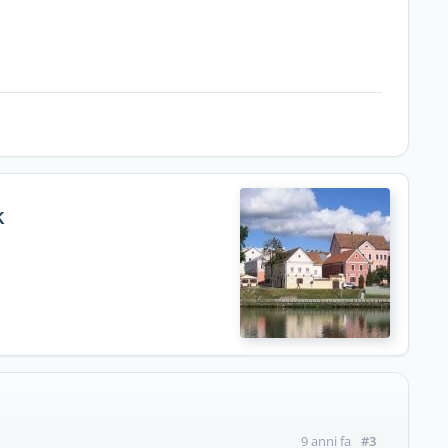
k
#3
9 anni fa