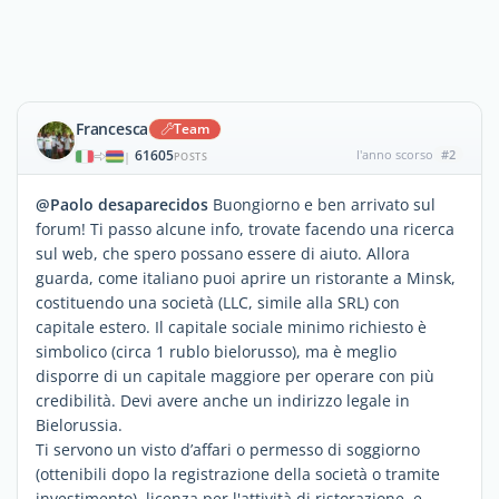
Francesca
Team
61605
l'anno scorso
#2
|
POSTS
@Paolo desaparecidos
Buongiorno e ben arrivato sul
forum! Ti passo alcune info, trovate facendo una ricerca
sul web, che spero possano essere di aiuto. Allora
guarda, come italiano puoi aprire un ristorante a Minsk,
costituendo una società (LLC, simile alla SRL) con
capitale estero. Il capitale sociale minimo richiesto è
simbolico (circa 1 rublo bielorusso), ma è meglio
disporre di un capitale maggiore per operare con più
credibilità. Devi avere anche un indirizzo legale in
Bielorussia.
Ti servono un visto d’affari o permesso di soggiorno
(ottenibili dopo la registrazione della società o tramite
investimento), licenza per l'attività di ristorazione, e