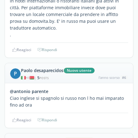
in hotel internazionali o ristoranti italiani già attivi in
città. Per piattaforme immobiliare invece dove puoi
trovare un locale commerciale da prendere in affitto
prova su domovita.by. E' in russo ma puoi usare un
traduttore automatico.
.
Reagisci
Rispondi
Paolo desaparecidos
Nuovo utente
P
5
l'anno scorso
#6
|
POSTS
@antonio parente
Ciao inglese si spagnolo si russo non l ho mai imparato
fino ad ora
Reagisci
Rispondi