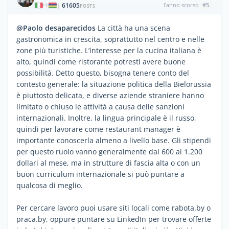
61605
l'anno scorso
#5
|
POSTS
@Paolo desaparecidos
La città ha una scena
gastronomica in crescita, soprattutto nel centro e nelle
zone più turistiche. L’interesse per la cucina italiana è
alto, quindi come ristorante potresti avere buone
possibilità. Detto questo, bisogna tenere conto del
contesto generale: la situazione politica della Bielorussia
è piuttosto delicata, e diverse aziende straniere hanno
limitato o chiuso le attività a causa delle sanzioni
internazionali. Inoltre, la lingua principale è il russo,
quindi per lavorare come restaurant manager è
importante conoscerla almeno a livello base. Gli stipendi
per questo ruolo vanno generalmente dai 600 ai 1.200
dollari al mese, ma in strutture di fascia alta o con un
buon curriculum internazionale si può puntare a
qualcosa di meglio.
Per cercare lavoro puoi usare siti locali come rabota.by o
praca.by, oppure puntare su LinkedIn per trovare offerte