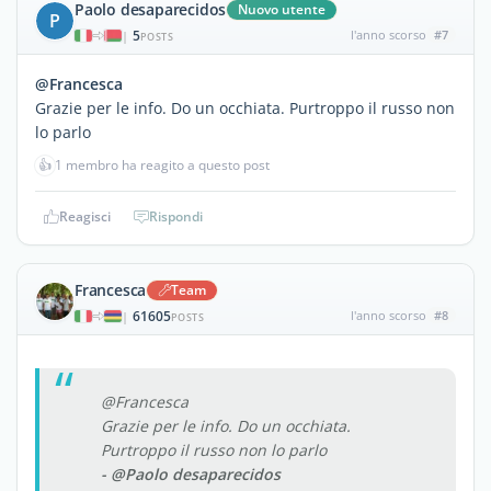
Paolo desaparecidos
Nuovo utente
P
5
l'anno scorso
#7
|
POSTS
@Francesca
Grazie per le info. Do un occhiata. Purtroppo il russo non
lo parlo
👍
1 membro ha reagito a questo post
Reagisci
Rispondi
Francesca
Team
61605
l'anno scorso
#8
|
POSTS
@Francesca
Grazie per le info. Do un occhiata.
Purtroppo il russo non lo parlo
- @Paolo desaparecidos