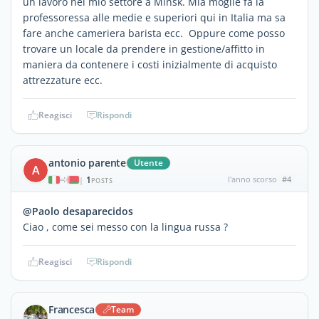
un lavoro nel mio settore a Minsk. Mia moglie fa la
professoressa alle medie e superiori qui in Italia ma sa
fare anche cameriera barista ecc. Oppure come posso
trovare un locale da prendere in gestione/affitto in
maniera da contenere i costi inizialmente di acquisto
attrezzature ecc.
Reagisci
Rispondi
antonio parente
Utente
A
1
l'anno scorso
#4
|
POSTS
@Paolo desaparecidos
Ciao , come sei messo con la lingua russa ?
Reagisci
Rispondi
Francesca
Team