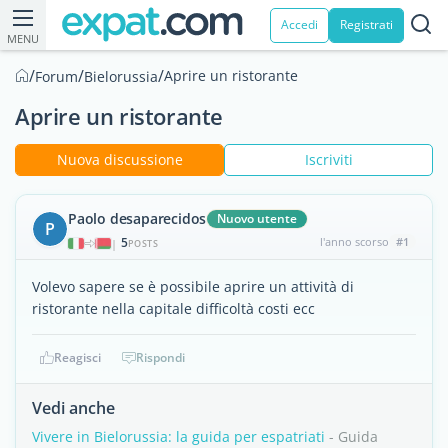
Accedi
Registrati
MENU
/
/
/
Aprire un ristorante
Forum
Bielorussia
Aprire un ristorante
Nuova discussione
Iscriviti
Paolo desaparecidos
Nuovo utente
P
5
l'anno scorso
#1
|
POSTS
Volevo sapere se è possibile aprire un attività di
ristorante nella capitale difficoltà costi ecc
Reagisci
Rispondi
Vedi anche
Vivere in Bielorussia: la guida per espatriati
- Guida