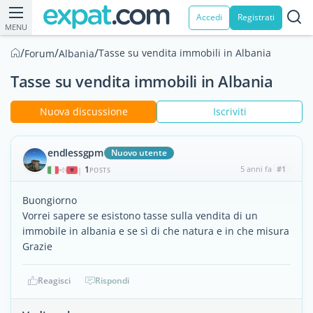
Accedi
Registrati
MENU
/
/
/
Tasse su vendita immobili in Albania
Forum
Albania
Tasse su vendita immobili in Albania
Nuova discussione
Iscriviti
endlessgpm
Nuovo utente
1
5 anni fa
#1
|
POSTS
Buongiorno
Vorrei sapere se esistono tasse sulla vendita di un
immobile in albania e se sì di che natura e in che misura
Grazie
Reagisci
Rispondi