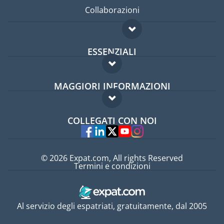
Collaborazioni
ESSENZIALI
Forum per expat
MAGGIORI INFORMAZIONI
Guida per expat
Domande frequenti
Lavori all'estero
COLLEGATI CON NOI
Esperti
© 2026 Expat.com, All rights Reserved
Termini e condizioni
Al servizio degli espatriati, gratuitamente, dal 2005