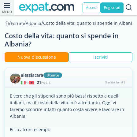
Accedi
Registrati
MENU
/
/
/
Costo della vita: quanto si spende in Albania?
Forum
Albania
Costo della vita: quanto si spende in
Albania?
Nuova discussione
Iscriviti
alessiacara
Utente
21
9 anni fa
#1
|
POSTS
È vero che gli stipendi sono più bassi rispetto a quelli
italiani, ma il costo della vita lo è altrettanto. Oggi vi
faremo scoprire infatti quanto costa vivere e lavorare in
Albania.
Ecco alcuni esempi: