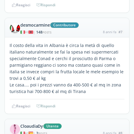
Reagisci
Rispondi
desmocarmine
Contributore
148
8 anni fa
#7
|
POSTS
Il costo della vita in Albania è circa la metà di quello
italiano naturalmente se fai la spesa nei supermercati
specialmente Conad e cerchi il prosciutto di Parma o
parmigiano reggiano ci sono ma costano quasi come in
italia se invece compri la frutta locale le mele esempio le
trovi a 0,50 € al kg
Le casa.... poi i prezzi vanno da 400-500 € al mq in zona
turistica hai 700-800 € al mq di Tirana
Reagisci
Rispondi
CloaudiaDy
Utente
2
8 anni fa
#8
|
POSTS