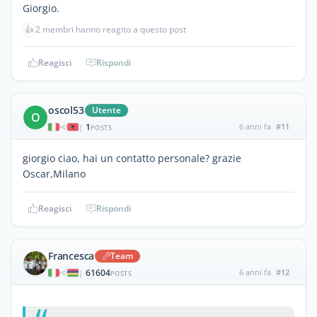
Giorgio.
👍
2 membri hanno reagito a questo post
Reagisci
Rispondi
oscol53
Utente
O
1
6 anni fa
#11
|
POSTS
giorgio ciao, hai un contatto personale? grazie
Oscar,Milano
Reagisci
Rispondi
Francesca
Team
61604
6 anni fa
#12
|
POSTS