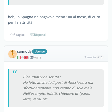
beh, in Spagna ne pagavo almeno 100 al mese, di euro
per l'elettricità ...
Reagisci
Rispondi
carmody
Utente
23
7 anni fa
#10
|
POSTS
CloaudiaDy ha scritto :
Ho letto anche io il post di Alessiacara ma
sfortunatamente non campo di sole mele.
Nell'esempio, infatti, chiedevo di "pane,
latte, verdure".