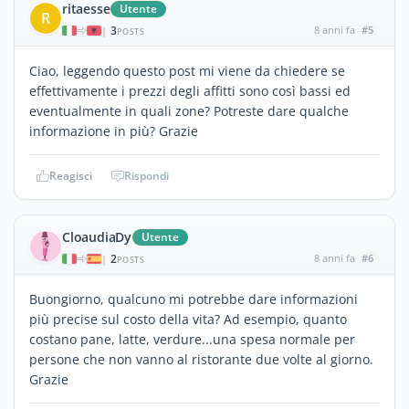
ritaesse
Utente
R
3
8 anni fa
#5
|
POSTS
Ciao, leggendo questo post mi viene da chiedere se
effettivamente i prezzi degli affitti sono così bassi ed
eventualmente in quali zone? Potreste dare qualche
informazione in più? Grazie
Reagisci
Rispondi
CloaudiaDy
Utente
2
8 anni fa
#6
|
POSTS
Buongiorno, qualcuno mi potrebbe dare informazioni
più precise sul costo della vita? Ad esempio, quanto
costano pane, latte, verdure...una spesa normale per
persone che non vanno al ristorante due volte al giorno.
Grazie