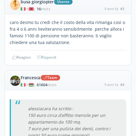
busa giorgiopier
Utente
16
9 anni fa
#3
|
POSTS
caro desmo tu credi che il costo della vita rimanga così o
fra 4 o 6 anni lieviteranno sensibilmente perche allora i
famosi 1100 di pensione non basteranno. ti voglio
chiedere una tua valutazione.
Reagisci
Rispondi
Francesca
Team
61604
9 anni fa
#4
|
POSTS
alessiacara ha scritto :
150 euro circa d’affitto mensile per un
appartamento da 100 mq.
7 euro per una pulizia dei denti, contro i
nostri 50 euro (come minimo!).