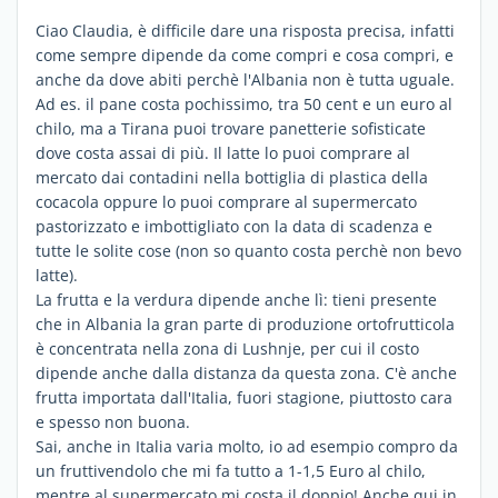
Ciao Claudia, è difficile dare una risposta precisa, infatti
come sempre dipende da come compri e cosa compri, e
anche da dove abiti perchè l'Albania non è tutta uguale.
Ad es. il pane costa pochissimo, tra 50 cent e un euro al
chilo, ma a Tirana puoi trovare panetterie sofisticate
dove costa assai di più. Il latte lo puoi comprare al
mercato dai contadini nella bottiglia di plastica della
cocacola oppure lo puoi comprare al supermercato
pastorizzato e imbottigliato con la data di scadenza e
tutte le solite cose (non so quanto costa perchè non bevo
latte).
La frutta e la verdura dipende anche lì: tieni presente
che in Albania la gran parte di produzione ortofrutticola
è concentrata nella zona di Lushnje, per cui il costo
dipende anche dalla distanza da questa zona. C'è anche
frutta importata dall'Italia, fuori stagione, piuttosto cara
e spesso non buona.
Sai, anche in Italia varia molto, io ad esempio compro da
un fruttivendolo che mi fa tutto a 1-1,5 Euro al chilo,
mentre al supermercato mi costa il doppio! Anche qui in