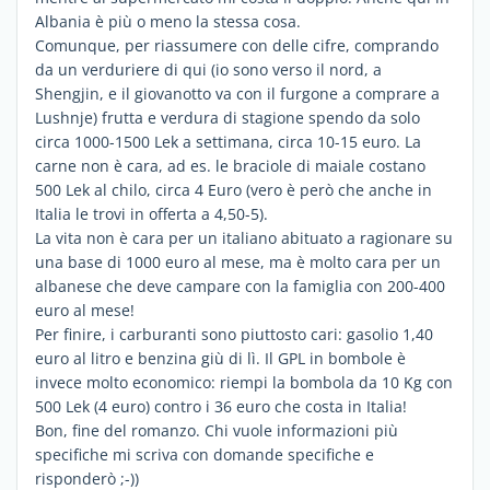
Albania è più o meno la stessa cosa.
Comunque, per riassumere con delle cifre, comprando
da un verduriere di qui (io sono verso il nord, a
Shengjin, e il giovanotto va con il furgone a comprare a
Lushnje) frutta e verdura di stagione spendo da solo
circa 1000-1500 Lek a settimana, circa 10-15 euro. La
carne non è cara, ad es. le braciole di maiale costano
500 Lek al chilo, circa 4 Euro (vero è però che anche in
Italia le trovi in offerta a 4,50-5).
La vita non è cara per un italiano abituato a ragionare su
una base di 1000 euro al mese, ma è molto cara per un
albanese che deve campare con la famiglia con 200-400
euro al mese!
Per finire, i carburanti sono piuttosto cari: gasolio 1,40
euro al litro e benzina giù di lì. Il GPL in bombole è
invece molto economico: riempi la bombola da 10 Kg con
500 Lek (4 euro) contro i 36 euro che costa in Italia!
Bon, fine del romanzo. Chi vuole informazioni più
specifiche mi scriva con domande specifiche e
risponderò ;-))