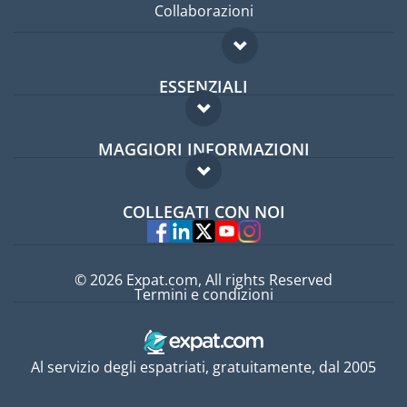
Collaborazioni
ESSENZIALI
Forum per expat
MAGGIORI INFORMAZIONI
Guida per expat
Domande frequenti
Lavori all'estero
COLLEGATI CON NOI
Esperti
© 2026 Expat.com, All rights Reserved
Termini e condizioni
Al servizio degli espatriati, gratuitamente, dal 2005