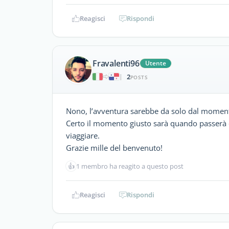
Reagisci
Rispondi
Fravalenti96
Utente
2
|
POSTS
Nono, l’avventura sarebbe da solo dal momento c
Certo il momento giusto sarà quando passerà 
viaggiare.
Grazie mille del benvenuto!
👍
1 membro ha reagito a questo post
Reagisci
Rispondi