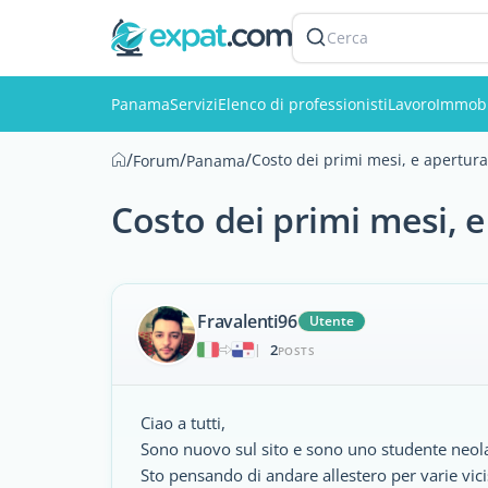
Cerca
Panama
Servizi
Elenco di professionisti
Lavoro
Immobi
/
/
/
Costo dei primi mesi, e apertur
Forum
Panama
Costo dei primi mesi, 
Fravalenti96
Utente
2
|
POSTS
Ciao a tutti,
Sono nuovo sul sito e sono uno studente neola
Sto pensando di andare allestero per varie vic