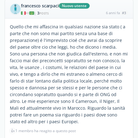
francesco scarpaci
Nuovo utente
3
6 anni fa
#3
|
POSTS
Quello che mi affascina in qualsiasi nazione sia stato ( a
parte che non sono mai partito senza una base di
preparazione) é l'imprevisto cioé che avrai da scoprire
del paese oltre cio che leggi, ho che dicono i media.
Sono una persona che non giudica dall'esterno, e non mi
faccio mai dei preconcetti sopratutto se non conosco, la
vita, le usanze , i costumi, le relazioni del paese in cui
vivo, e tengo a dirlo che mi estraneo o almeno cerco di
farlo di star lontano dalla politica locale, perché molto
spesso e dannosa per se stessi e per le persone che ci
circondano sopratutto quando si e parte di ONG od
altro. Le mie esperienze sono Il Cameroun, il Niger, Il
Mali ed attualmente vivo in Marocco. Riguardo la sanità
potrei fare un poema sia riguardo i paesi dove sono
stato ed altro per i paesi Europei.
👍
1 membro ha reagito a questo post