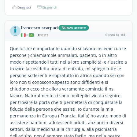
Reagisci
Rispondi
francesco scarpaci
Nuovo utente
3
6 anni fa
#4
|
POSTS
Quello che é importante quando si lavora insieme con le
persone ( chiamiamole ammalati, pazienti, o in altro
modo rispettandoli tutti nella loro semplicità, e riuscire a
trovare la cosidetta porta di entrata, mi spiego tutte le
persone sofferenti e sopratutto in africa quando sei con
loro non ti conoscono,spesso sono diffidenti e si
chiudono ecco che allora veramente comincia il ns
lavoro, Naturalmente ci sono molteplici vie da seguire
per trovare la porta che ti permetterà di conquistare la
fiducia della persona che assisti. Io durante la mia
permanenza in Europa ( Francia, Italia) ho avuto modo di
assistere bambini, adolescenti adulti, anziani in diversi
settori, dalla medicina,alla chirurgia, alla psichiatria
dell'adulto, non é sempre stato facile, ma nella nostra