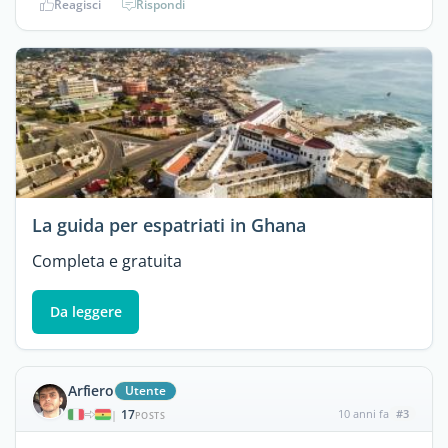
Reagisci
Rispondi
La guida per espatriati in Ghana
Completa e gratuita
Da leggere
Arfiero
Utente
17
10 anni fa
#3
|
POSTS