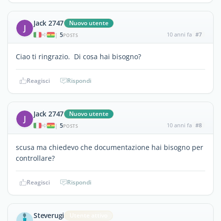
Jack 2747
Nuovo utente
J
5
10 anni fa
#7
|
POSTS
Ciao ti ringrazio. Di cosa hai bisogno?
Reagisci
Rispondi
Jack 2747
Nuovo utente
J
5
10 anni fa
#8
|
POSTS
scusa ma chiedevo che documentazione hai bisogno per
controllare?
Reagisci
Rispondi
Steverugi
Utente attivo