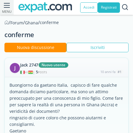
Accedi
Registrati
MENU
/
/
/
conferme
Forum
Ghana
conferme
Nuova discussione
Iscriviti
Jack 2747
Nuovo utente
J
5
10 anni fa
#1
|
POSTS
Buongiorno da gaetano Italia, capisco di fare qualche
domanda diciamo particolare, ma sono un attimo
preoccupato per una conoscenza di mio figlio. Come fare
per sapere la realtà di una persona in Ghana (Accra) e
veridicità dei documenti?
ringrazio di cuore coloro che possono aiutarmi e
consigliarmi.
Gaetano