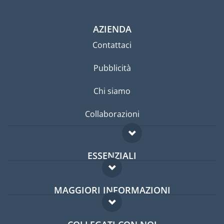
AZIENDA
Contattaci
Pubblicità
Chi siamo
Collaborazioni
ESSENZIALI
Forum per expat
MAGGIORI INFORMAZIONI
Guida per expat
Domande frequenti
Lavori all'estero