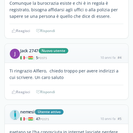
Comunque la burocrazia esiste e chi è in regola è
registrato, bisogna affidarsi agli uffici o alla polizia per
sapere se una persona è quello che dice di essere.
Reagisci
Rispondi
Jack 2747
Nuovo utente
J
5
10 anni fa
#4
|
POSTS
Ti ringrazio Alfiero, chiedo troppo per avere indirizzi a
cui scrivere. Un caro saluto
Reagisci
Rispondi
nemesi
Utente attivo
47
10 anni fa
#5
|
POSTS
gaetano se l'ha conosciuta in internet lasciate perdere