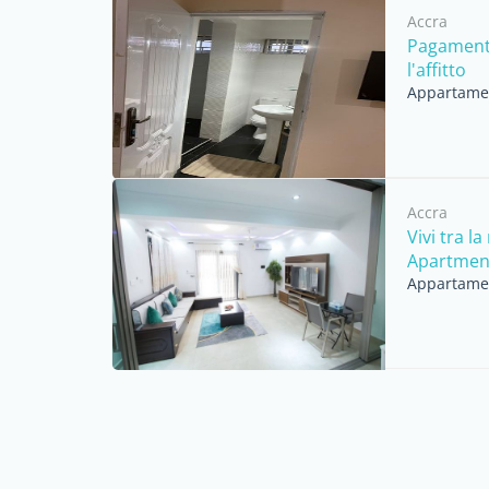
Accra
Pagamenti
l'affitto
Appartament
Accra
Vivi tra l
Apartmen
Appartament