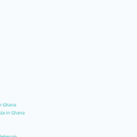
in Ghana
sta in Ghana
 Bekerum