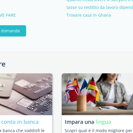
tasse su reddito da lavoro dipen
ME FARE
Trovare casa in Ghana
ue domande
re
n
conto in banca
Impara una
lingua
a banca che soddisfi le
Scopri qual è il modo migliore per