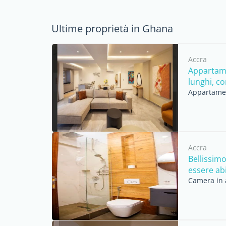
Ultime proprietà in Ghana
Accra
Appartamen
lunghi, con
Appartament
Accra
Bellissim
essere ab
Camera in a