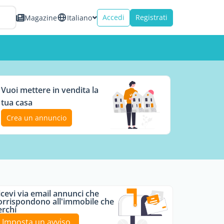
Accedi
Registrati
Magazine
Italiano
Vuoi mettere in vendita la
tua casa
Crea un annuncio
icevi via email annunci che
orrispondono all'immobile che
erchi
Imposta un avviso