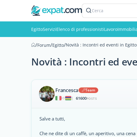
Cerca
Egitto
Servizi
Elenco di professionisti
Lavoro
Immobili
/
/
/
Novità : Incontri ed eventi in Egitto
Forum
Egitto
Novità : Incontri ed eve
Francesca
Team
61600
|
POSTS
Salve a tutti,
Che ne dite di un caffè, un aperitivo, una cena