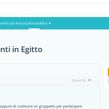
are
Piccoli Annunci
Forum
Altro
Eventi
Utenti
nti in Egitto
Foto
#1
10 anni fa
 oppure di costituire un gruppetto per partecipare