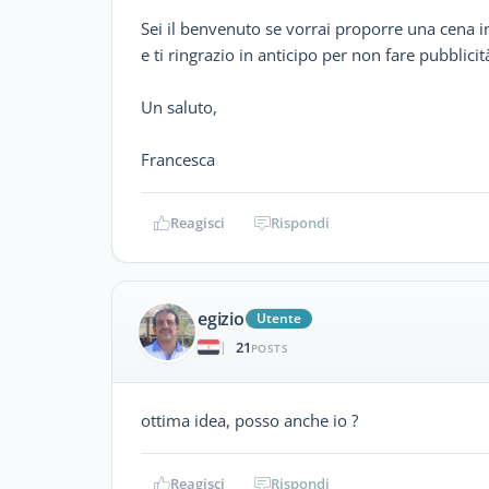
Sei il benvenuto se vorrai proporre una cena inv
e ti ringrazio in anticipo per non fare pubblici
Un saluto,
Francesca
Reagisci
Rispondi
egizio
Utente
21
|
POSTS
ottima idea, posso anche io ?
Reagisci
Rispondi