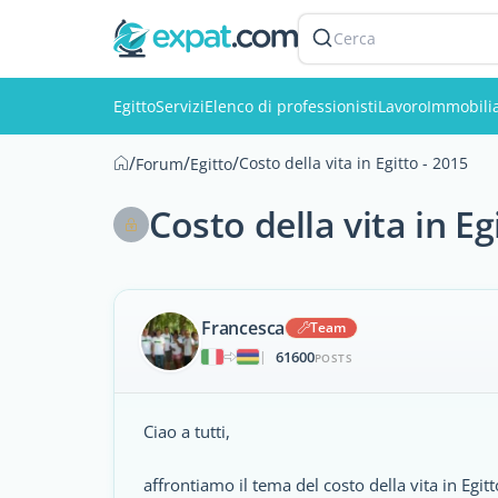
Cerca
Egitto
Servizi
Elenco di professionisti
Lavoro
Immobili
/
/
/
Costo della vita in Egitto - 2015
Forum
Egitto
Costo della vita in Eg
Francesca
Team
61600
|
POSTS
Ciao a tutti,
affrontiamo il tema del costo della vita in Egit