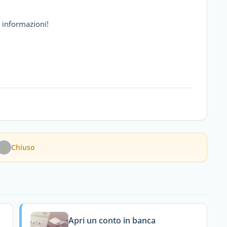
e informazioni!
Chiuso
Apri un conto in banca