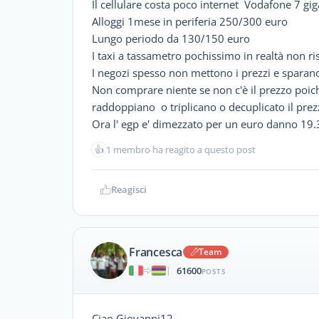
Il cellulare costa poco internet Vodafone 7 gi
Alloggi 1mese in periferia 250/300 euro
Lungo periodo da 130/150 euro
I taxi a tassametro pochissimo in realtà non ri
I negozi spesso non mettono i prezzi e sparano
Non comprare niente se non c'è il prezzo poich
raddoppiano o triplicano o decuplicato il prez
Ora l' egp e' dimezzato per un euro danno 19
👍
1 membro ha reagito a questo post
Reagisci
Francesca
Team
61600
|
POSTS
Ciao Giovanni12,