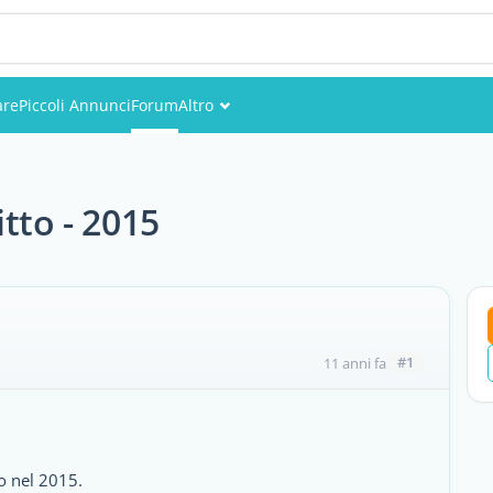
are
Piccoli Annunci
Forum
Altro
Eventi
Utenti
itto - 2015
Foto
#1
11 anni fa
to nel 2015.