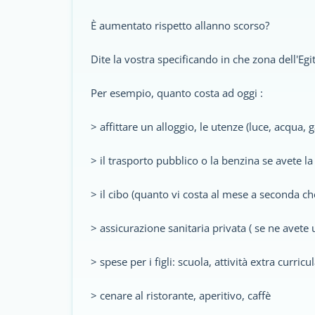
È aumentato rispetto allanno scorso?
Dite la vostra specificando in che zona dell'Egit
Per esempio, quanto costa ad oggi :
> affittare un alloggio, le utenze (luce, acqua, ga
> il trasporto pubblico o la benzina se avete l
> il cibo (quanto vi costa al mese a seconda che
> assicurazione sanitaria privata ( se ne avete 
> spese per i figli: scuola, attività extra curricul
> cenare al ristorante, aperitivo, caffè