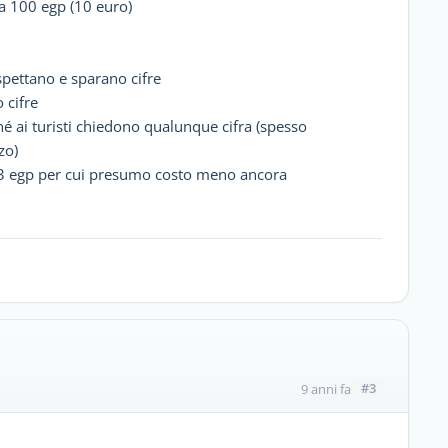
ga 100 egp (10 euro)
spettano e sparano cifre
 cifre
é ai turisti chiedono qualunque cifra (spesso
zo)
.3 egp per cui presumo costo meno ancora
#3
9 anni fa