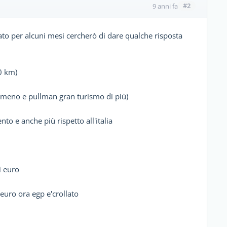
#2
9 anni fa
to per alcuni mesi cercherò di dare qualche risposta
0 km)
 meno e pullman gran turismo di più)
to e anche più rispetto all'italia
i euro
euro ora egp e'crollato