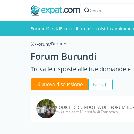
Cerca
Burundi
Servizi
Elenco di professionisti
Lavoro
Immobi
/
/
Burundi
Forum
Forum Burundi
Trova le risposte alle tue domande e be
Nuova discussione
Iscriviti
CODICE DI CONDOTTA DEL FORUM BU
Ultimo post 11 anni fa di Francesca