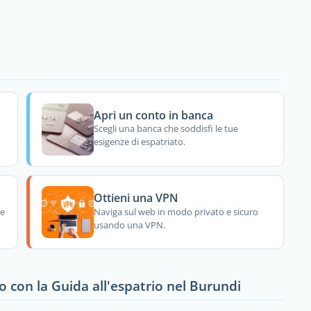
Apri un conto in banca
Scegli una banca che soddisfi le tue
esigenze di espatriato.
Ottieni una VPN
re
Naviga sul web in modo privato e sicuro
usando una VPN.
o con la Guida all'espatrio nel Burundi