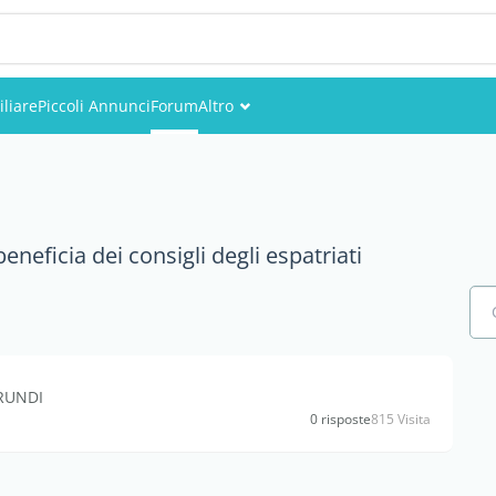
liare
Piccoli Annunci
Forum
Altro
Eventi
Utenti
neficia dei consigli degli espatriati
Foto
RUNDI
0 risposte
815 Visita