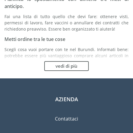
anticipo.
Fai una lista di tutto quello che devi fare: ottenere visti,
permessi di lavoro, fare vaccini o annullare dei contratti che
richiedono preavviso. Essere ben organizzato ti aiuterà!
Metti ordine tra le tue cose
Scegli cosa vuoi portare con te nel Burundi. Informati bene:
potrebbe essere più vantaggioso comprare alcuni articoli in
loco.
vedi di più
Scegli la compagnia di traslochi più adatta ad
organizzare il tuo trasferimento nel Burundi
Organismi indipendenti come la FIDI ti aiutano nella ricerca di
società di traslochi.
AZIENDA
Previeni il rischio di danni
Eliminare il rischio non è possibile quindi un'assicurazione
Contattaci
per danni materiali è altamente raccomandata.