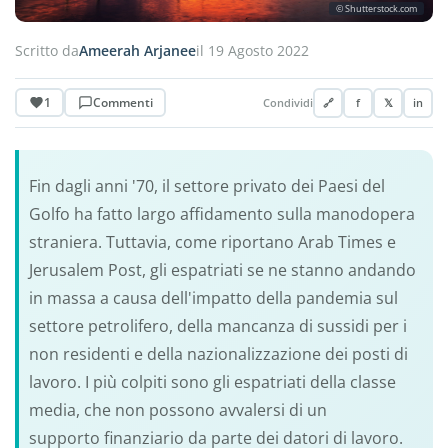
© Shutterstock.com
Scritto da
Ameerah Arjanee
il 19 Agosto 2022
1
Commenti
Condividi
🔗
f
𝕏
in
Fin dagli anni '70, il settore privato dei Paesi del
Golfo ha fatto largo affidamento sulla manodopera
straniera. Tuttavia, come riportano Arab Times e
Jerusalem Post, gli espatriati se ne stanno andando
in massa a causa dell'impatto della pandemia sul
settore petrolifero, della mancanza di sussidi per i
non residenti e della nazionalizzazione dei posti di
lavoro. I più colpiti sono gli espatriati della classe
media, che non possono avvalersi di un
supporto finanziario da parte dei datori di lavoro.