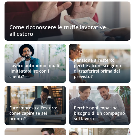
Come riconoscere le truffe lavorative
all'estero
Pensione all'estero:
Lavoro autonomo: quali
perché alcuni scelgono
limiti stabilire con i
di trasferirsi prima del
clienti?
previsto?
Fare impresa all'estero:
Perché ogni expat ha
come capire se sei
bisogno di un compagno
pronto?
sul lavoro