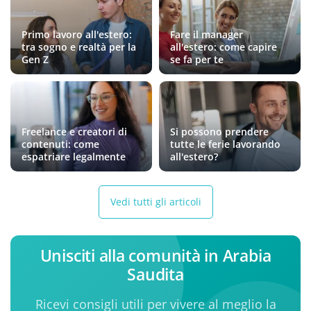
Primo lavoro all'estero:
Fare il manager
tra sogno e realtà per la
all'estero: come capire
Gen Z
se fa per te
Freelance e creatori di
Si possono prendere
contenuti: come
tutte le ferie lavorando
espatriare legalmente
all'estero?
Vedi tutti gli articoli
Unisciti alla comunità in Arabia
Saudita
Ricevi consigli utili per vivere al meglio la