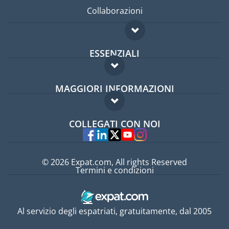
Collaborazioni
ESSENZIALI
Forum per expat
MAGGIORI INFORMAZIONI
Guida per expat
Domande frequenti
Lavori all'estero
COLLEGATI CON NOI
Esperti
© 2026 Expat.com, All rights Reserved
Termini e condizioni
Al servizio degli espatriati, gratuitamente, dal 2005