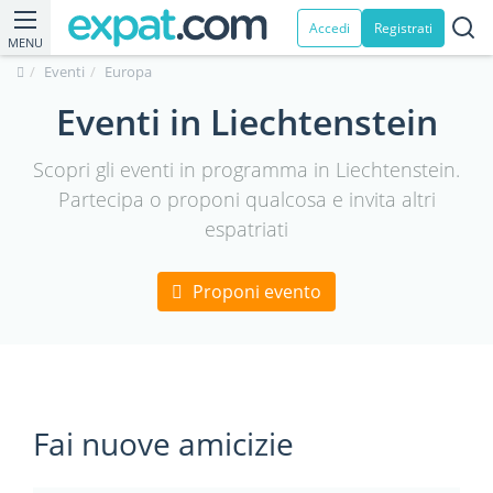
Accedi
Registrati
MENU
Eventi
Europa
Eventi in Liechtenstein
Scopri gli eventi in programma in Liechtenstein.
Partecipa o proponi qualcosa e invita altri
espatriati
Proponi evento
Fai nuove amicizie