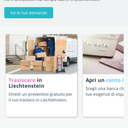
Fai le tue domande
Traslocare
in
Apri un
conto in
Liechtenstein
Scegli una banca che s
Chiedi un preventivo gratuito per
tue esigenze di espatr
il tuo trasloco in Liechtenstein.