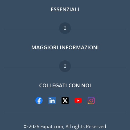
ESSENZIALI
Forum per expat
MAGGIORI INFORMAZIONI
Guida per expat
Domande frequenti
Lavori all'estero
COLLEGATI CON NOI
© 2026 Expat.com, All rights Reserved