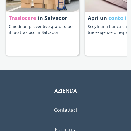
Traslocare
in Salvador
Apri un
conto in
Chiedi un preventivo gratuito per
Scegli una banca che s
il tuo trasloco in Salvador.
tue esigenze di espatr
AZIENDA
Contattaci
Pubblicità