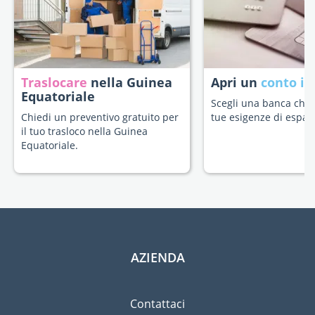
Traslocare
nella Guinea
Apri un
conto in
Equatoriale
Scegli una banca che s
Chiedi un preventivo gratuito per
tue esigenze di espatr
il tuo trasloco nella Guinea
Equatoriale.
AZIENDA
Contattaci