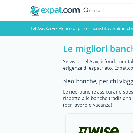
Cerca
Tel Aviv
Servizi
Elenco di professionisti
Lavoro
Immobi
Le migliori banch
Se vivi a Tel Aviv, è fondamenta
esigenze di espatriato. Expat.com
Neo-banche, per chi viag
Le neo-banche assicurano spese
rispetto alle banche tradizionali
(per lavoro o vacanza).