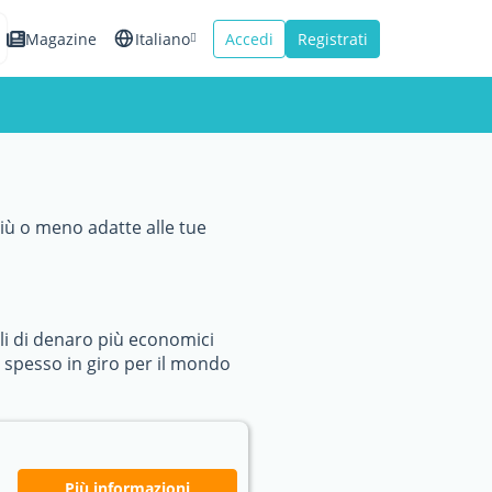
Magazine
Italiano
Accedi
Registrati
English
Español
Français
più o meno adatte alle tue
li di denaro più economici
gi spesso in giro per il mondo
Più informazioni