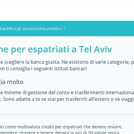
liare
Piccoli Annunci
Forum
Altro
e per espatriati a Tel Aviv
Eventi
Utenti
le scegliere la banca giusta. Ne esistono di varie categorie, 
 ti consiglia i seguenti istituti bancari
Foto
gia molto
 minime di gestione del conto e trasferimenti internaziona
. Sono adatte a te se stai per trasferirti all'estero o se viag
Un conto multivaluta creato per espatriati che devono inviare,
spendere, ricevere e tenere denaro in più di 50 valute senza