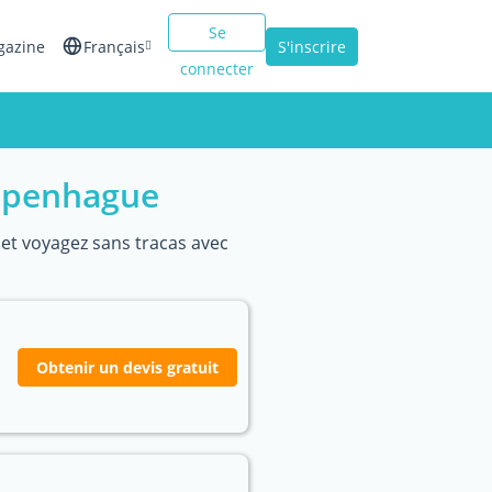
Se
gazine
Français
S'inscrire
connecter
English
Español
Copenhague
Italiano
et voyagez sans tracas avec
Obtenir un devis gratuit