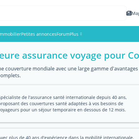
Ma
Immobilier
Petites annonces
Forum
Plus
leure assurance voyage pour 
Événements
Membres
'une couverture mondiale avec une large gamme d'avantages 
complets.
Photos
Spécialiste de l'assurance santé internationale depuis 40 ans,
proposant des couvertures santé adaptées à vos besoins de
voyageurs pour un séjour temporaire en dessous de 12 mois.
Avec plus de 40 ans d'expérience dans la mobilité internationale,