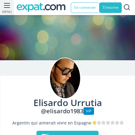
Se connecter
S'inscrire
MENU
Elisardo Urrutia
@elisardo1983
ViP
Argentin qui aimerait vivre en Espagne