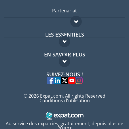
Partenariat
LES ESSENTIELS
Forum expatriés
EN SAVOIR PLUS
Guides pays
FAQ
Offres d'emploi
SUIVEZ-NOUS !
Experts
© 2026 Expat.com, All rights Reserved
Conditions d'utilisation
Au service des expatriés, gratuitement, depuis plus de
20 ans