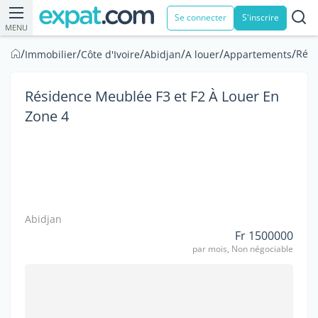
Se connecter
S'inscrire
MENU
/
/
/
/
/
/
Rési
Immobilier
Côte d'Ivoire
Abidjan
A louer
Appartements
Résidence Meublée F3 et F2 À Louer En
Zone 4
Abidjan
Fr 1500000
par mois, Non négociable