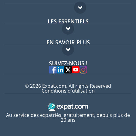
LES ESSENTIELS
Forum expatriés
EN SAVOIR PLUS
Guides pays
FAQ
Offres d'emploi
SUIVEZ-NOUS !
Experts
© 2026 Expat.com, All rights Reserved
Conditions d'utilisation
Au service des expatriés, gratuitement, depuis plus de
20 ans