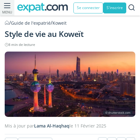
Se connecter
S'inscrire
MENU
/
/
Guide de l'expatrié
Koweit
Style de vie au Koweït
8 min de lecture
© shutterstock.com
Mis à jour par
Lama Al-Haqhaq
le 11 Février 2025