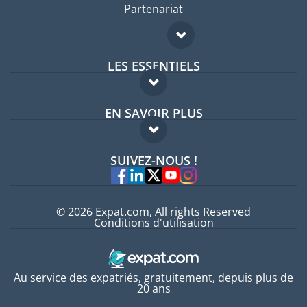
Partenariat
LES ESSENTIELS
Forum expatriés
EN SAVOIR PLUS
Guides pays
FAQ
Offres d'emploi
SUIVEZ-NOUS !
Experts
© 2026 Expat.com, All rights Reserved
Conditions d'utilisation
Au service des expatriés, gratuitement, depuis plus de
20 ans