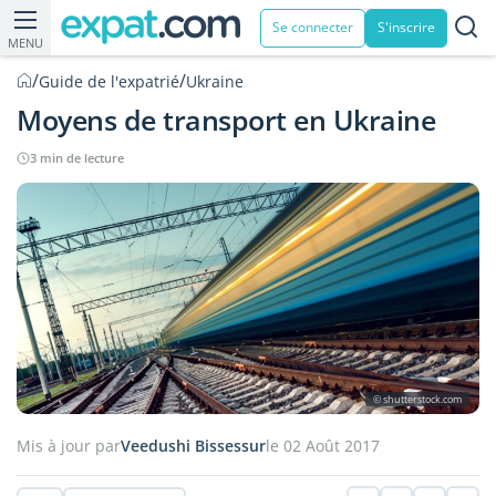
Se connecter
S'inscrire
MENU
/
/
Guide de l'expatrié
Ukraine
Moyens de transport en Ukraine
3 min de lecture
© shutterstock.com
Mis à jour par
Veedushi Bissessur
le 02 Août 2017