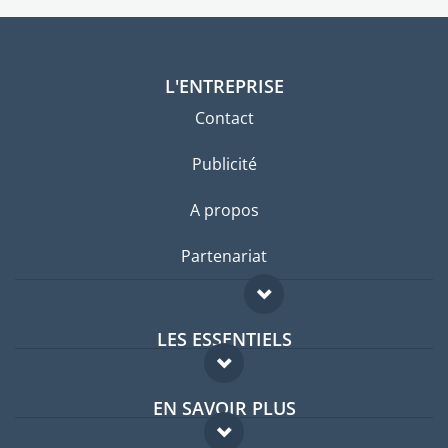
L'ENTREPRISE
Contact
Publicité
A propos
Partenariat
LES ESSENTIELS
Forum expatriés
EN SAVOIR PLUS
Guides pays
FAQ