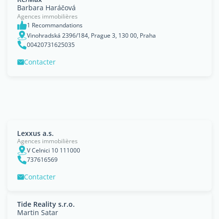
Barbara Haráčová
Agences immobilières
1 Recommandations
Vinohradská 2396/184, Prague 3, 130 00, Praha
00420731625035
Contacter
Lexxus a.s.
Agences immobilières
V Celnici 10 111000
737616569
Contacter
Tide Reality s.r.o.
Martin Satar