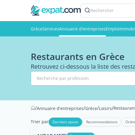
Rechercher
Grèce
Services
Annuaire d'entreprises
Emploi
Immobi
Restaurants en Grèce
Retrouvez ci-dessous la liste des res
Recherche par profession
/
/
/
/
Restauran
Annuaire d'entreprises
Grèce
Loisirs
Trier par
Derniers ajouts
Recommandations
Ordre