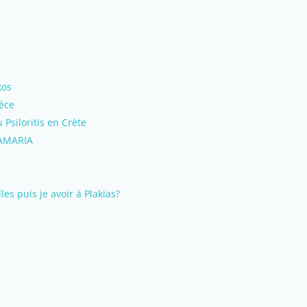
kos
èce
 Psiloritis en Crète
SAMARIA
les puis je avoir à Plakias?