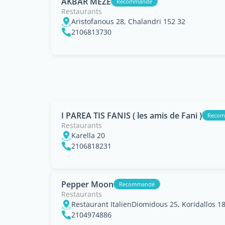
AKBAR MEZE
Recommandé
Restaurants
Aristofanous 28, Chalandri 152 32
2106813730
I PAREA TIS FANIS ( les amis de Fani )
Reco
Restaurants
Karella 20
2106818231
Pepper Moon
Recommandé
Restaurants
Restaurant ItalienDiomidous 25, Koridallos 18
2104974886