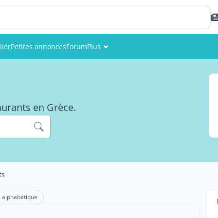
lier
Petites annonces
Forum
Plus
Événements
Membres
taurants en Grèce.
Photos
ts
 alphabétique